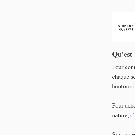
Qu'est-
Pour conn
chaque se
bouton ci
Pour ach
nature,
c
Si vous v