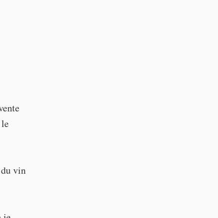
vente
 le
 du vin
 je