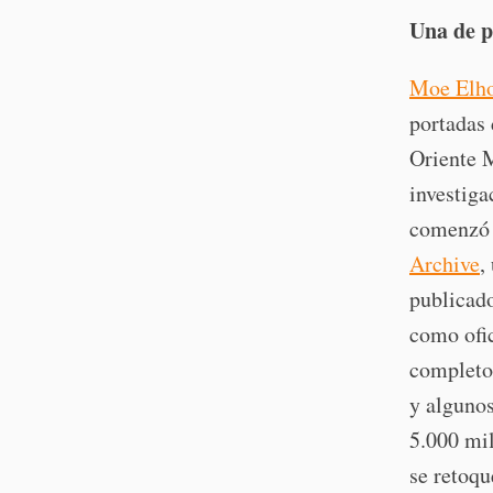
Una de p
Moe Elho
portadas 
Oriente M
investiga
comenzó 
Archive
,
publicado
como ofic
completo:
y algunos
5.000 mil
se retoqu