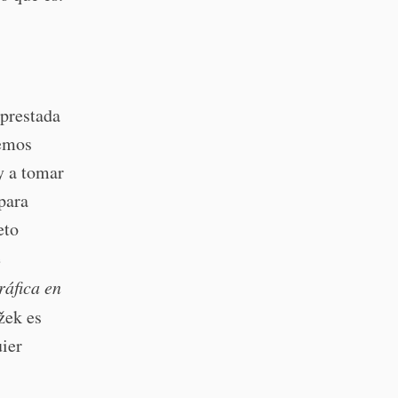
prestada
hemos
y a tomar
para
eto
e
ráfica en
ažek es
uier