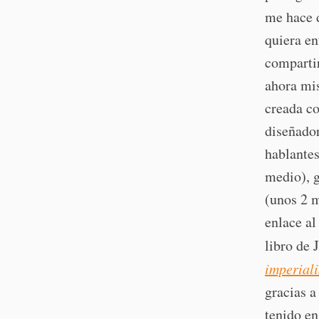
me hace 
quiera en
compartir
ahora mis
creada co
diseñador
hablantes
medio), 
(unos 2 m
enlace al
libro de
imperial
gracias 
tenido en