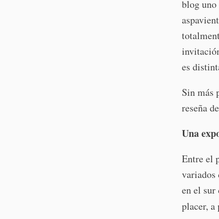
blog uno 
aspavien
totalment
invitació
es distin
Sin más p
reseña de
Una expo
Entre el
variados 
en el sur
placer, a