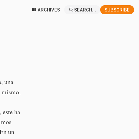
ARCHIVES
SEARCH...
SUBSCRIBE
o, una
o mismo,
, este ha
timos
 En un