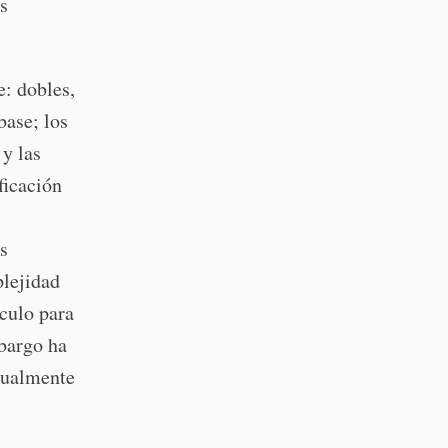
s
e: dobles,
base; los
 y las
ficación
s
es
plejidad
culo para
mbargo ha
isualmente