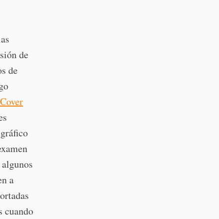
las
nsión de
os de
go
 Cover
es
gráfico
 examen
y algunos
en a
portadas
ás cuando