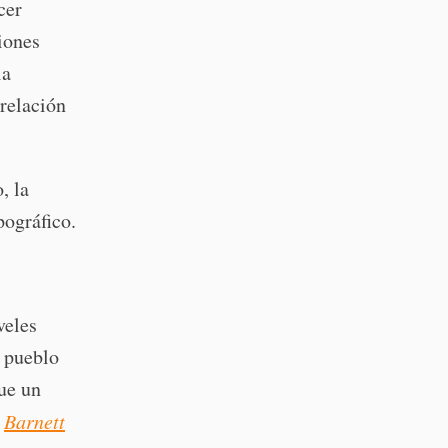
cer
iones
ia
 relación
, la
pográfico.
veles
o pueblo
fue un
e
Barnett