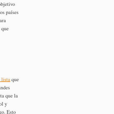
objetivo
los países
ara
a que
 lista
que
andes
ta que la
ol y
go. Esto