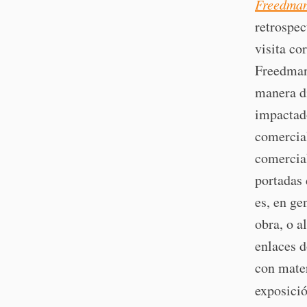
Freedman
retrospec
visita co
Freedman
manera di
impactado
comercial
comercial
portadas 
es, en ge
obra, o a
enlaces d
con mater
exposici