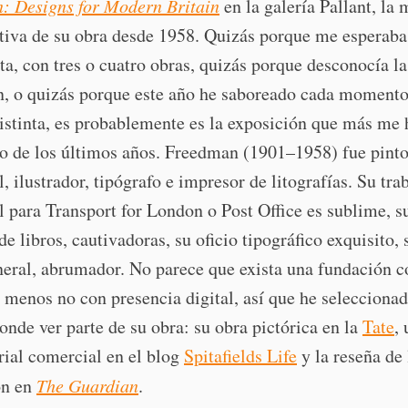
: Designs for Modern Britain
en la galería Pallant, la
tiva de su obra desde 1958. Quizás porque me esperaba
rta, con tres o cuatro obras, quizás porque desconocía l
, o quizás porque este año he saboreado cada momento
stinta, es probablemente es la exposición que más me 
 de los últimos años. Freedman (1901–1958) fue pintor
, ilustrador, tipógrafo e impresor de litografías. Su tra
 para Transport for London o Post Office es sublime, s
de libros, cautivadoras, su oficio tipográfico exquisito, 
neral, abrumador. No parece que exista una fundación c
l menos no con presencia digital, así que he seleccionad
onde ver parte de su obra: su obra pictórica en la
Tate
,
ial comercial en el blog
Spitafields Life
y la reseña de 
ón en
The Guardian
.