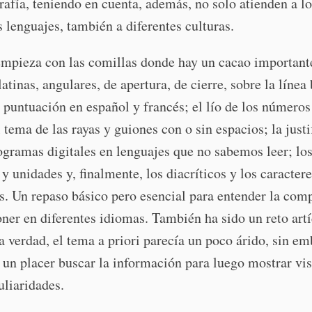
rafía, teniendo en cuenta, además, no solo atienden a lo
s lenguajes, también a diferentes culturas.
empieza con las comillas donde hay un cacao important
latinas, angulares, de apertura, de cierre, sobre la línea 
 puntuación en español y francés; el lío de los números
l tema de las rayas y guiones con o sin espacios; la justi
ogramas digitales en lenguajes que no sabemos leer; lo
y unidades y, finalmente, los diacríticos y los caracter
s. Un repaso básico pero esencial para entender la com
er en diferentes idiomas. También ha sido un reto artí
 la verdad, el tema a priori parecía un poco árido, sin e
 un placer buscar la información para luego mostrar v
uliaridades.