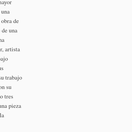
 mayor
 una
a obra de
 de una
ha
, artista
bajo
us
su trabajo
on su
o tres
 una pieza
la