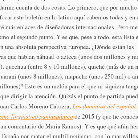
darme cuenta de dos cosas. Lo primero, que por mucho
focar este boletín en lo latino aquí cabemos todas y en 
é más enlaces de diseñadoras internacionales. Pero me
mo el segundo punto. Y es que, pese a todo, esta lista 
n una absoluta perspectiva Europea. ¿Dónde están las
as que hablan náhuatl o azteca (unos dos millones y m
), quechua (entre 8 y 10 millones), quiché (más de un 
guaraní (unos 8 millones), mapuche (unos 250 mil) o a
illones)? Este es un melón para el que ni siquiera teng
 que dirigir la atención. Quizás el punto de partida pued
 Juan Carlos Moreno Cabrera,
Los dominios del español.
ismo lingüístico panhispánico
de 2015 (y que he conoci
a un comentario de Maria Ramos). Y es que qué afán h
 España por matar el multilingüismo, con lo maravillos