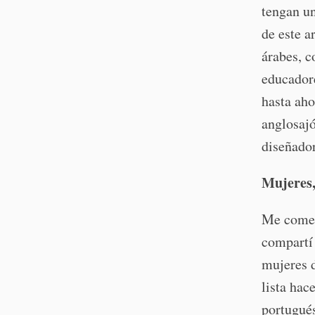
tengan un
de este a
árabes, c
educadore
hasta aho
anglosajó
diseñador
Mujeres,
Me comen
compartí
mujeres d
lista hac
portugués