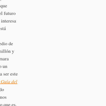
 que
el futuro
 interesa
está
edio de
millón y
imara
o un
a ser este
 Guía del
do
emos
o que es.