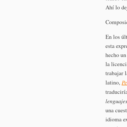
Ahí lo de
Composic
En los ú
esta exp
hecho un 
la licenc
trabajar 
latino,
Pe
traducirí
lenguajes
una cuest
idioma ex