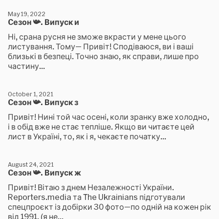
May 19, 2022
Cезон 📯. Випуск и
Ні, срана русня не зможе вкрасти у мене цього
листування. Тому— Привіт! Сподіваюся, ви і ваші
близькі в безпеці. Точно знаю, як справи, лише про
частину...
October 1, 2021
Cезон 📯. Випуск з
Привіт! Нині той час осені, коли зранку вже холодно,
і в обід вже не стає тепліше. Якщо ви читаєте цей
лист в Україні, то, як і я, чекаєте початку...
August 24, 2021
Cезон 📯. Випуск ж
Привіт! Вітаю з днем Незалежності України.
Reporters.media та The Ukrainians підготували
спецпроєкт із добірки 30 фото—по одній на кожен рік
від 1991. (я не...