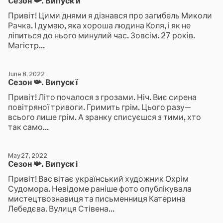
Cезон 📯. Випуск й
Привіт! Цими днями я дізнався про загибель Миколи
Рачка. І думаю, яка хороша людина Коля, і як не
ліпиться до нього минулий час. Зовсім. 27 років.
Магістр...
June 8, 2022
Cезон 📯. Випуск ї
Привіт! Літо почалося з грозами. Ніч. Виє сирена
повітряної тривоги. Гримить грім. Цього разу—
всього лише грім. А зранку списуєшся з тими, хто
так само...
May 27, 2022
Cезон 📯. Випуск і
Привіт! Вас вітає український художник Охрім
Судомора. Невідоме раніше фото опублікувала
мистецтвознавиця та письменниця Катерина
Лебедєва. Вулиця Стівена...