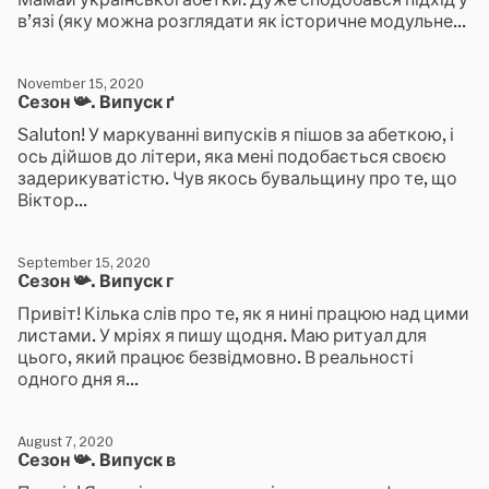
в’язі (яку можна розглядати як історичне модульне...
November 15, 2020
Cезон 📯. Випуск ґ
Saluton! У маркуванні випусків я пішов за абеткою, і
ось дійшов до літери, яка мені подобається своєю
задерикуватістю. Чув якось бувальщину про те, що
Віктор...
September 15, 2020
Cезон 📯. Випуск г
Привіт! Кілька слів про те, як я нині працюю над цими
листами. У мріях я пишу щодня. Маю ритуал для
цього, який працює безвідмовно. В реальності
одного дня я...
August 7, 2020
Cезон 📯. Випуск в