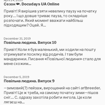
April 24, 2020
Сезон 📯. Docudays UA Online
Привіт! Я вирішив узяти невелику паузу на початку
року… І що довше триває пауза, то складніше
розпочати. Який момент вважати найбільш
підходящим? Оцей. Я...
December 31, 2019
Повільна людина. Випуск 10
Привіт! Коли я був маленький, ми ходили на пошту
отримувати посилку від родичів. І там були
мандаринки. Писання «Повільної людини» стало для
мене схожим...
December 5, 2019
Повільна людина. Випуск 9
—зимовий(?) пейзаж, вирощений на сайті artbreeder.
Привіт! Це ж треба, на самому початку зими—пішов
сніг… С. одразу захотіла робити янгола. Це коли
лягаєш на...