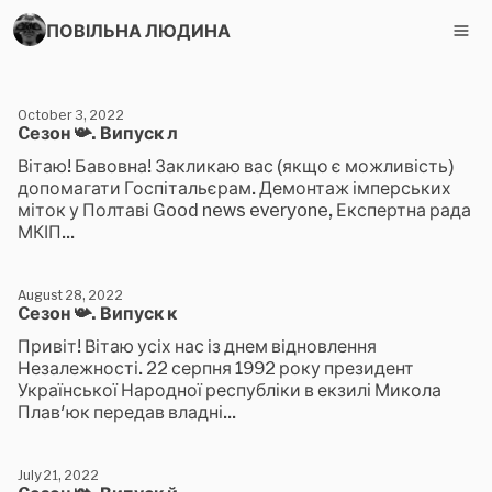
ПОВІЛЬНА ЛЮДИНА
October 3, 2022
Cезон 📯. Випуск л
Вітаю! Бавовна! Закликаю вас (якщо є можливість)
допомагати Госпітальєрам. Демонтаж імперських
міток у Полтаві Good news everyone, Експертна рада
МКІП...
August 28, 2022
Cезон 📯. Випуск к
Привіт! Вітаю усіх нас із днем відновлення
Незалежності. 22 серпня 1992 року президент
Української Народної республіки в екзилі Микола
Плав'юк передав владні...
July 21, 2022