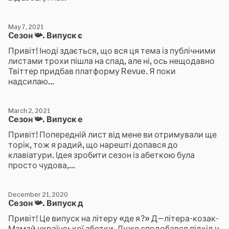
May 7, 2021
Cезон 📯. Випуск є
Привіт! Іноді здається, що вся ця тема із публічними
листами трохи пішла на спад, але ні, ось нещодавно
Твіттер придбав платформу Revue. Я поки
надсилаю...
March 2, 2021
Cезон 📯. Випуск е
Привіт! Попередній лист від мене ви отримували ще
торік, тож я радий, що нарешті допався до
клавіатури. Ідея зробити сезон із абеткою була
просто чудова,...
December 21, 2020
Cезон 📯. Випуск д
Привіт! Це випуск на літеру «де я?» Д—літера-козак-
Мамай української абетки. Дуже сподобався підхід у