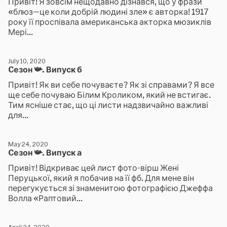
Привіт! Я зовсім нещодавно дізнався, що у фрази
«блюз—це коли добрій людині зле» є авторка! 1917
року її проспівала американська акторка мюзиклів
Мері...
July 10, 2020
Cезон 📯. Випуск б
Привіт! Як ви себе почуваєте? Як зі справами? Я все
ще себе почуваю Білим Кроликом, який не встигає.
Тим ясніше стає, що ці листи надзвичайно важливі
для...
May 24, 2020
Cезон 📯. Випуск а
Привіт! Відкриває цей лист фото-вірш Жені
Перуцької, який я побачив на її фб. Для мене він
перегукується зі знаменитою фотографією Джеффа
Волла «Раптовий...