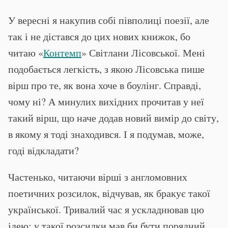
У вересні я накупив собі півполиці поезії, але
так і не дістався до цих нових книжок, бо
читаю «
Контемп
» Світлани Лісовської. Мені
подобається легкість, з якою Лісовська пише
вірш про те, як вона хоче в боулінг. Справді,
чому ні? А минулих вихідних прочитав у неї
такий вірш, що наче додав новий вимір до світу,
в якому я тоді знаходився. І я подумав, може,
годі відкладати?
Частенько, читаючи вірші з англомовних
поетичних розсилок, відчував, як бракує такої
української. Тривалий час я ускладнював цю
ідею: у такої розсилки мав би бути порядний