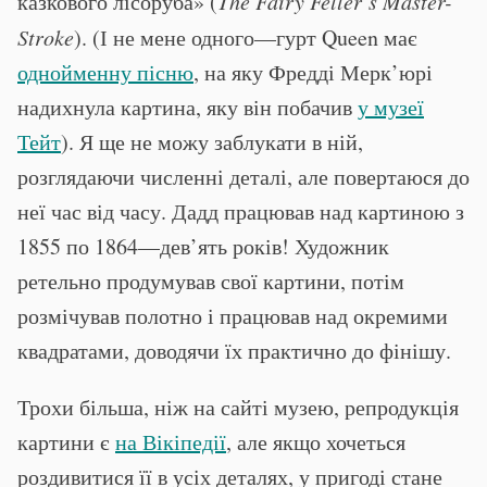
казкового лісоруба» (
The Fairy Feller’s Master-
Stroke
). (І не мене одного—гурт Queen має
однойменну пісню
, на яку Фредді Мерк’юрі
надихнула картина, яку він побачив
у музеї
Тейт
). Я ще не можу заблукати в ній,
розглядаючи численні деталі, але повертаюся до
неї час від часу. Дадд працював над картиною з
1855 по 1864—дев’ять років! Художник
ретельно продумував свої картини, потім
розмічував полотно і працював над окремими
квадратами, доводячи їх практично до фінішу.
Трохи більша, ніж на сайті музею, репродукція
картини є
на Вікіпедії
, але якщо хочеться
роздивитися її в усіх деталях, у пригоді стане