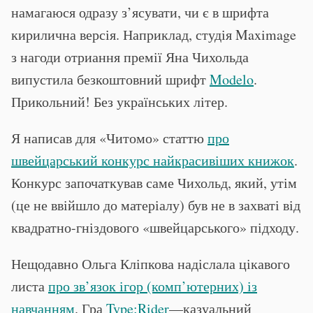
намагаюся одразу з’ясувати, чи є в шрифта
кирилична версія. Наприклад, студія Maximage
з нагоди отриання премії Яна Чихольда
випустила безкоштовний шрифт
Modelo
.
Прикольний! Без українських літер.
Я написав для «Читомо» статтю
про
швейцарський конкурс найкрасивіших книжок
.
Конкурс започаткував саме Чихольд, який, утім
(це не ввійшло до матеріалу) був не в захваті від
квадратно-гніздового «швейцарського» підходу.
Нещодавно Ольга Кліпкова надіслала цікавого
листа
про зв’язок ігор (комп’ютерних) із
навчанням
. Гра
Type:Rider
—казуальний