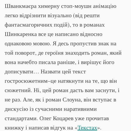
Шванкмаєра химерну стоп-моушн анімацію
легко відрізнити візуально (від решти
фантасмагоричних подій), то в романах
Шинкаренка все це написано відносно
однаковою мовою. Я десь пропустив знак на
той поворот, де героїня знаходить роман, який
вона начебто писала раніше, і вирішує його
дописувати… Назвати цей текст
гостросюжетним–це натякнути на те, що він
сюжетний. Ні, цей роман дасть вам заснути, і
не раз. Але, як і роман Слоуна, він вступає в
дискусію із сучасними наративними
стандартами. Олег Коцарев уже прочитав
книжку і написав відгук на «
Текстах
».