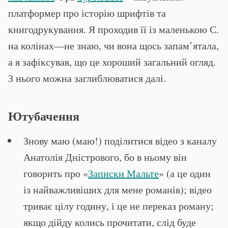
платформер про історію шрифтів та
книгодрукування. Я проходив її із маленькою С.
на колінах—не знаю, чи вона щось запам’ятала,
а я зафіксував, що це хороший загальний огляд.
З нього можна заглиблюватися далі.
Ютубачення
Знову маю (маю!) поділитися відео з каналу
Анатолія Дністрового, бо в ньому він
говорить про «
Записки Мальте
» (а це один
із найважливіших для мене романів); відео
триває цілу годину, і це не переказ роману;
якщо дійду колись прочитати, слід буде