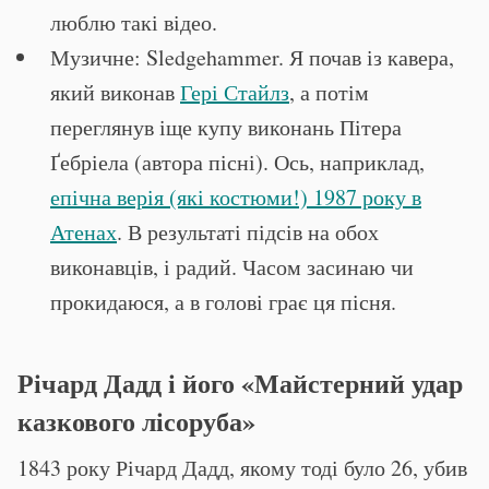
люблю такі відео.
Музичне: Sledgehammer. Я почав із кавера,
який виконав
Гері Стайлз
, а потім
переглянув іще купу виконань Пітера
Ґебріела (автора пісні). Ось, наприклад,
епічна верія (які костюми!) 1987 року в
Атенах
. В результаті підсів на обох
виконавців, і радий. Часом засинаю чи
прокидаюся, а в голові грає ця пісня.
Річард Дадд і його «Майстерний удар
казкового лісоруба»
1843 року Річард Дадд, якому тоді було 26, убив