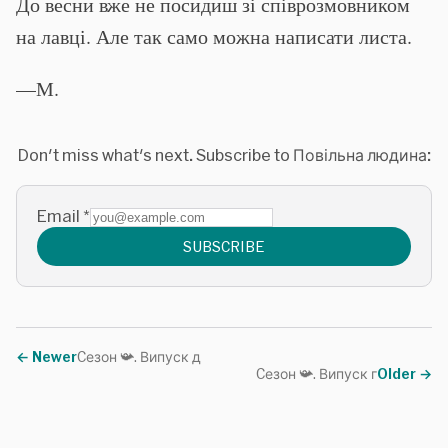
До весни вже не посидиш зі співрозмовником
на лавці. Але так само можна написати листа.
—М.
Don't miss what's next. Subscribe to Повільна людина:
Email
*
SUBSCRIBE
←
Newer
Cезон 📯. Випуск д
Cезон 📯. Випуск г
Older
→