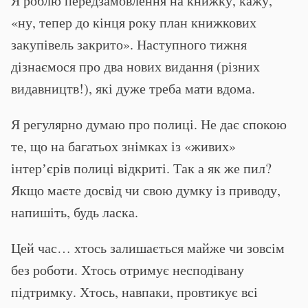
Я роблю передзамовлення на книжку, кажу,
«ну, тепер до кінця року план книжкових
закупівель закрито». Наступного тижня
дізнаємося про два нових видання (різних
видавництв!), які дуже треба мати вдома.
Я регулярно думаю про полиці. Не дає спокою
те, що на багатьох знімках із «живих»
інтерʼєрів полиці відкриті. Так а як же пил?
Якщо маєте досвід чи свою думку із приводу,
напишіть, будь ласка.
Цей час… хтось залишається майже чи зовсім
без роботи. Хтось отримує несподівану
підтримку. Хтось, навпаки, провтикує всі