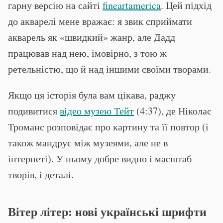
гарну версію на сайті
fineartamerica
. Цей підхід
до акварелі мене вражає: я звик сприймати
акварель як «швидкий» жанр, але Дадд
працював над нею, імовірно, з тою ж
ретельністю, що й над іншими своїми творами.
Якщо ця історія була вам цікава, раджу
подивитися
відео музею Тейт
(4:37), де Ніколас
Троманс розповідає про картину та її повтор (і
також мандрує між музеями, але не в
інтернеті). У ньому добре видно і масштаб
творів, і деталі.
Вітер літер: нові українські шрифти