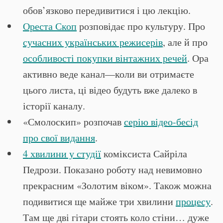
обов’язково передивитися і цю лекцію.
Ореста Скоп
розповідає про культуру. Про
сучасних українських режисерів
, але й про
особливості покупки вінтажних речей
. Ора
активно веде канал—коли ви отримаєте
цього листа, ці відео будуть вже далеко в
історії каналу.
«Смолоскип» розпочав
серію відео-бесід
про свої видання
.
4 хвилини у студії
коміксиста Сайріла
Педрози. Показано роботу над невимовно
прекрасним «Золотим віком». Також можна
подивитися ще майже три хвилини
процесу
.
Там ще дві гітари стоять коло стіни… дуже