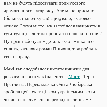
нам не будуть підсовувати примусового
драматичного катарсису. Але мене приємно
(більше, ніж очікував) здивувало, як ловко
описує Слоун місто, аж захотілося зазирнути в
гугл-вулиці—де там пробігала головна героїня?
Ну і різні «бонусні» деталі, як-от жінка, що
сидить, читаючи роман Пінчона, теж роблять
свою справу.
Мені так сподобалося читати книжки для
розваги, що я почав (нарешті) «
Морт
» Террі
Пратчетта. Перекладачка Ольга Любарська
зробила цей текст цілком українським, коли
читаєш і не думаєш, переклад це чи ні. Не
думав, що ця книжка така смішна! Принаймні,