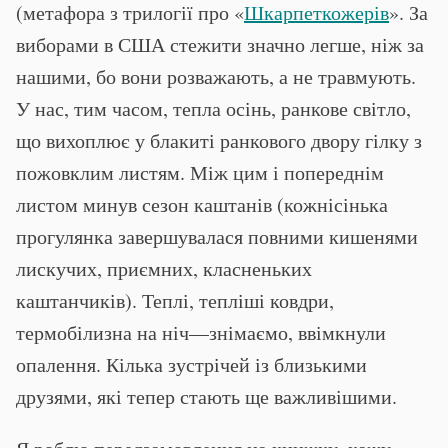
(метафора з трилогії про «
Шкарпеткожерів
». За
виборами в США стежити значно легше, ніж за
нашими, бо вони розважають, а не травмують.
У нас, тим часом, тепла осінь, ранкове світло,
що вихоплює у блакиті ранкового двору гілку з
пожовклим листям. Між цим і попереднім
листом минув сезон каштанів (кожнісінька
прогулянка завершувалася повними кишенями
лискучих, приємних, класненьких
каштанчиків). Теплі, тепліші ковдри,
термобілизна на ніч—знімаємо, ввімкнули
опалення. Кілька зустрічей із близькими
друзями, які тепер стають ще важливішими.