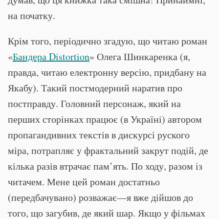
на початку.
Крім того, періодично згадую, що читаю роман
«
Бандера Distortion
» Олега Шинкаренка (я,
правда, читаю електронну версію, придбану на
Якабу). Такий постмодерний наратив про
постправду. Головний персонаж, який на
перших сторінках працює (в Україні) автором
пропагандивних текстів в дискурсі руского
міра, потрапляє у фрактальний закрут подій, де
кілька разів втрачає пам’ять. По ходу, разом із
читачем. Мене цей роман достатньо
(передбачувано) розважає—я вже дійшов до
того, що загубив, де який шар. Якщо у фільмах