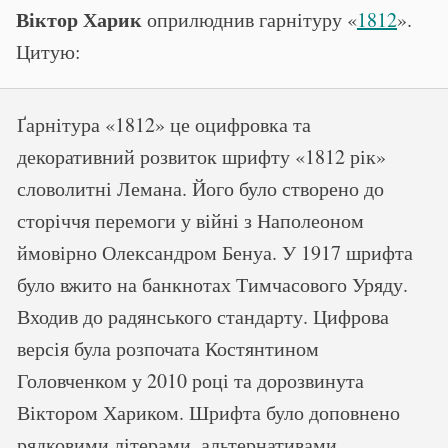
Віктор Харик
оприлюднив гарнітуру «
1812
».
Цитую:
Ґарнітура «1812» це оцифровка та
декоративний розвиток шрифту «1812 рік»
словолитні Лемана. Його було створено до
сторіччя перемоги у війні з Наполеоном
ймовірно Олександром Бенуа. У 1917 шрифта
було вжито на банкнотах Тимчасового Уряду.
Входив до радянського стандарту. Цифрова
версія була розпочата Костянтином
Головченком у 2010 році та дорозвинута
Віктором Хариком. Шрифта було доповнено
рядковими літерами, альтернативами,