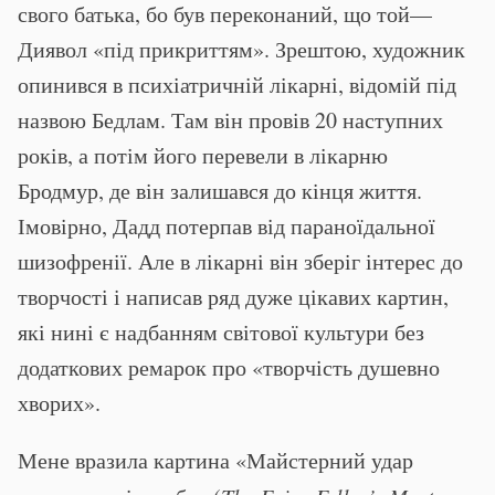
свого батька, бо був переконаний, що той—
Диявол «під прикриттям». Зрештою, художник
опинився в психіатричній лікарні, відомій під
назвою Бедлам. Там він провів 20 наступних
років, а потім його перевели в лікарню
Бродмур, де він залишався до кінця життя.
Імовірно, Дадд потерпав від параноїдальної
шизофренії. Але в лікарні він зберіг інтерес до
творчості і написав ряд дуже цікавих картин,
які нині є надбанням світової культури без
додаткових ремарок про «творчість душевно
хворих».
Мене вразила картина «Майстерний удар