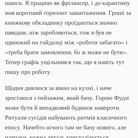
шанси. Я працюю як фрілансер, і до карантину
мав коротший горизонт завантаження. Гроші за
книжкову обкладинку проїдаються значно
швидше, ніж заробляються, тож я був не
одинокий на гойдалці між «роботи забагато» і
«треба брати замовлення, бо ж може не бути».
Тепер графік ущільнився так, що я навіть тут
пишу про роботу.
Щодня дивлюся за вікно на кухні, і наче
зростаюся з пейзажем, який бачу. Горою Фудзі
може бути й випадковий будинок навпроти.
Ритуали сусідів набувають ритмів класичного
епосу. Начебто нічого там не бачу нового, але
навпаки, кожна деталь кристалізується,