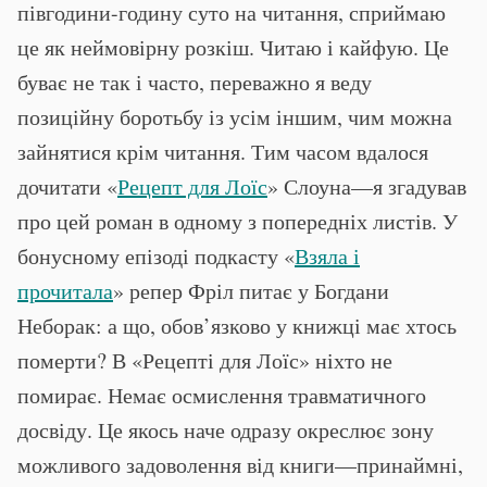
півгодини-годину суто на читання, сприймаю
це як неймовірну розкіш. Читаю і кайфую. Це
буває не так і часто, переважно я веду
позиційну боротьбу із усім іншим, чим можна
зайнятися крім читання. Тим часом вдалося
дочитати «
Рецепт для Лоїс
» Слоуна—я згадував
про цей роман в одному з попередніх листів. У
бонусному епізоді подкасту «
Взяла і
прочитала
» репер Фріл питає у Богдани
Неборак: а що, обов’язково у книжці має хтось
померти? В «Рецепті для Лоїс» ніхто не
помирає. Немає осмислення травматичного
досвіду. Це якось наче одразу окреслює зону
можливого задоволення від книги—принаймні,