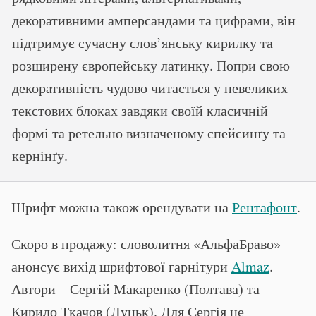
декоративними амперсандами та цифрами, він
підтримує сучасну слов’янську кирилку та
розширену європейську латинку. Попри свою
декоративність чудово читається у невеликих
текстових блоках завдяки своїй класичній
формі та ретельно визначеному спейсинґу та
кернінґу.
Шрифт можна також орендувати на
Рентафонт
.
Скоро в продажу: словолитня «АльфаБраво»
анонсує вихід шрифтової гарнітури
Almaz
.
Автори—Сергій Макаренко (Полтава) та
Кирило Ткачов (Луцьк). Для Сергія це