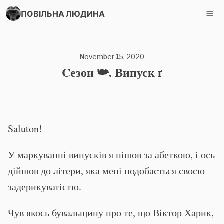
ПОВІЛЬНА ЛЮДИНА
November 15, 2020
Cезон 📯. Випуск ґ
Saluton!
У маркуванні випусків я пішов за абеткою, і ось
дійшов до літери, яка мені подобається своєю
задерикуватістю.
Чув якось бувальщину про те, що Віктор Харик,