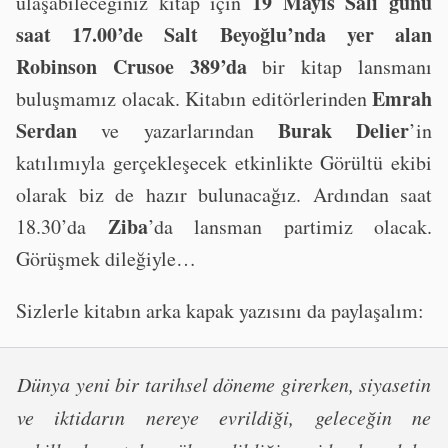
19 Mayıs Salı günü
ulaşabileceğiniz kitap için
saat 17.00’de Salt Beyoğlu’nda yer alan
Robinson Crusoe 389’da
bir kitap lansmanı
Emrah
buluşmamız olacak. Kitabın editörlerinden
Serdan
Burak Delier
ve yazarlarından
’in
katılımıyla gerçekleşecek etkinlikte Görültü ekibi
olarak biz de hazır bulunacağız. Ardından saat
Ziba
18.30’da
’da lansman partimiz olacak.
Görüşmek dileğiyle…
Sizlerle kitabın arka kapak yazısını da paylaşalım:
Dünya yeni bir tarihsel döneme girerken, siyasetin
ve iktidarın nereye evrildiği, geleceğin ne