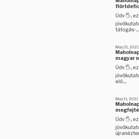
Maholnap
flörtdefi
Üdv 🖐️, 
jövőkutató
tátogás-..
May 31, 2021
Maholnap
magyar n
Üdv 🖐️, 
jövőkutató
elő...
May 11, 2021
Maholnap 
megfejtés
Üdv 🖐️, 
jövőkutat
újranéztem