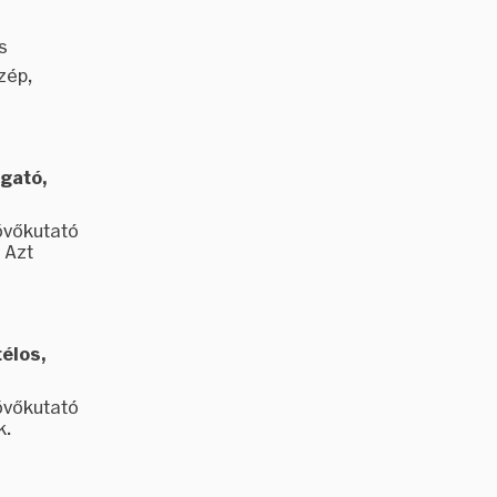
s
zép,
zgató,
övőkutató
 Azt
télos,
övőkutató
k.