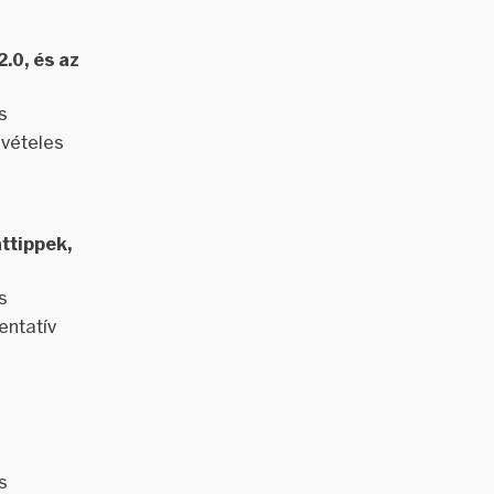
.0, és az
s
vételes
ttippek,
s
entatív
s