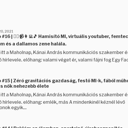
0, 2021
#16 | 🦹‍♂️📹👩‍💻🎵 Hamisító MI, virtuális youtuber, femte
m és a dallamos zene halála.
ez itt a Maholnap, Kánai András kommunikációs szakember é
 hírlevele. előhang: valami véget ér, valami fájni fog Egy Fa
#15 | Zéró gravitációs gazdaság, festő MI-k, fából műho
s nők nehezebb élete
ez itt a Maholnap, Kánai András kommunikációs szakember é
ó hírlevele. előhang: emlék, más A mindenkinél kéznél lévő
onok egyik...