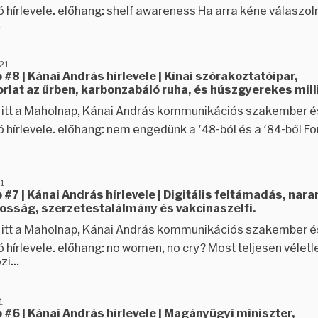
ó hírlevele. előhang: shelf awareness Ha arra kéne válaszol
.
21
#8 | Kánai András hírlevele | Kínai szórakoztatóipar,
rlat az űrben, karbonzabáló ruha, és húszgyerekes mil
ez itt a Maholnap, Kánai András kommunikációs szakember é
ó hírlevele. előhang: nem engedünk a '48-ból és a '84-ből F
1
#7 | Kánai András hírlevele | Digitális feltámadás, nar
osság, szerzetestalálmány és vakcinaszelfi.
ez itt a Maholnap, Kánai András kommunikációs szakember é
 hírlevele. előhang: no women, no cry? Most teljesen véletl
i...
1
#6 | Kánai András hírlevele | Magányügyi miniszter,