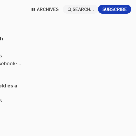
ARCHIVES
SEARCH...
SUBSCRIBE
ch
s
cebook-...
ld és a
s