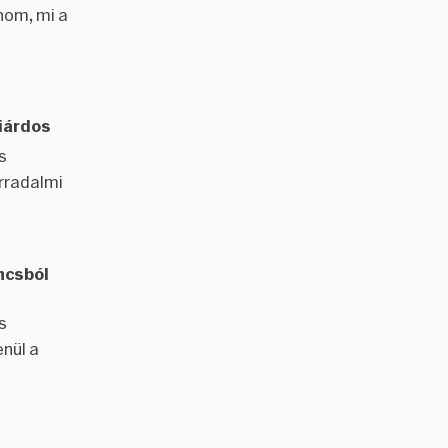
nom, mi a
liárdos
s
orradalmi
ancsból
s
enül a