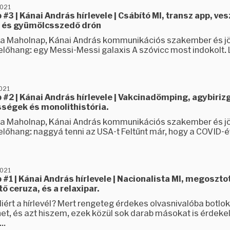
2021
#3 | Kánai András hírlevele | Csábító MI, transz app, ve
 és gyümölcsszedő drón
tt a Maholnap, Kánai András kommunikációs szakember és j
 előhang: egy Messi-Messi galaxis A szóvicc most indokolt. 
2021
#2 | Kánai András hírlevele | Vakcinadömping, agybiriz
ségek és monolithistória.
tt a Maholnap, Kánai András kommunikációs szakember és j
. előhang: naggyá tenni az USA-t Feltűnt már, hogy a COVID
2021
#1 | Kánai András hírlevele | Nacionalista MI, megoszto
tő ceruza, és a relaxipar.
iért a hírlevél? Mert rengeteg érdekes olvasnivalóba botlok
et, és azt hiszem, ezek közül sok darab másokat is érdekel
..