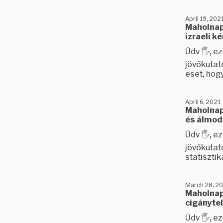
April 19, 202
Maholnap
izraeli k
Üdv 🖐️, 
jövőkutat
eset, hogy
April 6, 2021
Maholnap 
és álmod
Üdv 🖐️, 
jövőkutat
statisztika
March 28, 2
Maholnap 
cigánytel
Üdv 🖐️, 