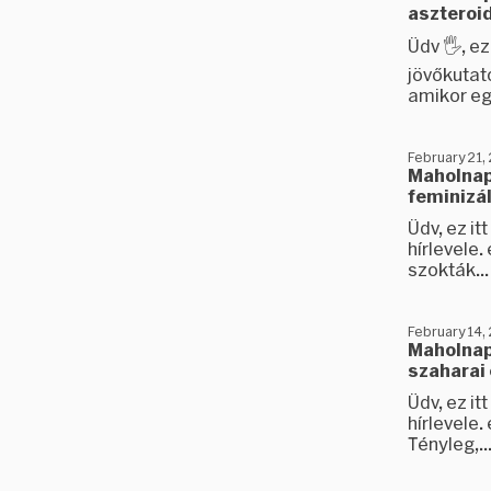
aszteroid
Üdv 🖐️, 
jövőkutat
amikor egy
February 21,
Maholnap 
feminizál
Üdv, ez i
hírlevele
szokták...
February 14,
Maholnap 
szaharai
Üdv, ez i
hírlevele
Tényleg,..