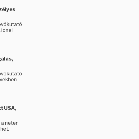
szélyes
övőkutató
Lionel
gálás,
övőkutató
-években
tt USA,
 a neten
het.