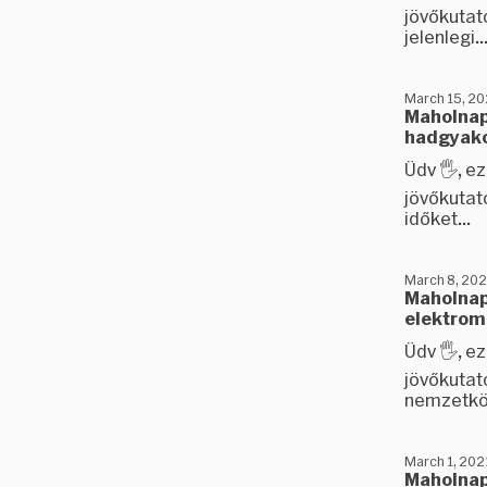
jövőkutat
jelenlegi..
March 15, 20
Maholnap 
hadgyako
Üdv 🖐️, 
jövőkutat
időket...
March 8, 202
Maholnap 
elektrom
Üdv 🖐️, 
jövőkutató
nemzetköz
March 1, 202
Maholnap 