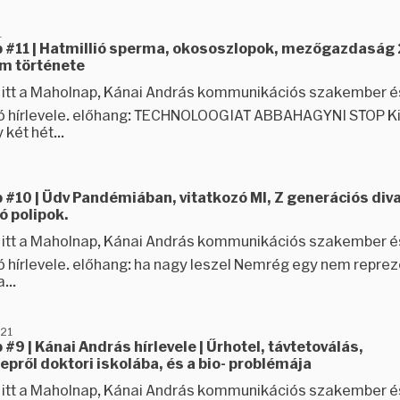
1
 #11 | Hatmillió sperma, okososzlopok, mezőgazdaság 2
ém története
ez itt a Maholnap, Kánai András kommunikációs szakember é
ó hírlevele. előhang: TECHNOLOOGIAT ABBAHAGYNI STOP Ki
 két hét...
#10 | Üdv Pandémiában, vitatkozó MI, Z generációs diva
ó polipok.
ez itt a Maholnap, Kánai András kommunikációs szakember é
ó hírlevele. előhang: ha nagy leszel Nemrég egy nem reprez
...
021
#9 | Kánai András hírlevele | Űrhotel, távtetoválás,
epről doktori iskolába, és a bio- problémája
ez itt a Maholnap, Kánai András kommunikációs szakember é