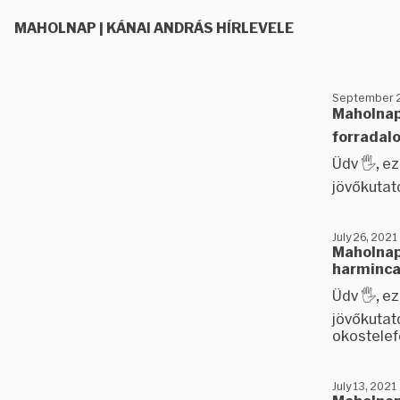
MAHOLNAP | KÁNAI ANDRÁS HÍRLEVELE
September 2
Maholnap 
forradalo
Üdv 🖐️, 
jövőkutató
July 26, 2021
Maholnap 
harminca
Üdv 🖐️, 
jövőkutat
okostelef
July 13, 2021