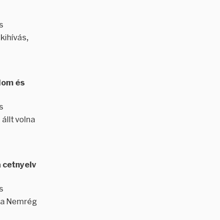
s
 kihívás,
alom és
s
állt volna
a cetnyelv
s
ája Nemrég