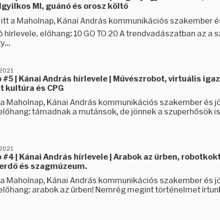
gyilkos MI, guánó és orosz költő
ez itt a Maholnap, Kánai András kommunikációs szakember é
ó hírlevele. előhang: 10 GO TO 20 A trendvadászatban az a s
...
 2021
#5 | Kánai András hírlevele | Művészrobot, virtuális iga
t kultúra és CPG
tt a Maholnap, Kánai András kommunikációs szakember és j
. előhang: támadnak a mutánsok, de jönnek a szuperhősök is
 2021
#4 | Kánai András hírlevele | Arabok az űrben, robotkok
 erdő és szagmúzeum.
tt a Maholnap, Kánai András kommunikációs szakember és j
. előhang: arabok az űrben! Nemrég megint történelmet írtun
.