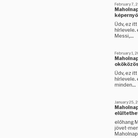
February 7, 
Maholnap 
képernyő
Üdv, ez i
hírlevele.
Messi,...
February 1, 
Maholnap 
oköközös
Üdv, ez i
hírlevele
minden...
January 25, 
Maholnap 
elültethe
előhang M
jövet-men
Maholnap.