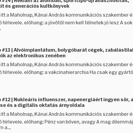
 #14 | Reklám az álomban, sportcipő-újrahasznosítás,
cit és generációs kultkönyvek
ez itt a Maholnap, Kánai András kommunikációs szakember é
 hírlevele. előhang: a jövőtől nem kell félnetek jó lesz A sok
.
 #13 | Alvóimplantátum, bolygóbarát cégek, zabálástil
ők az elektronikus zenében
ez itt a Maholnap, Kánai András kommunikációs szakember é
 hírlevele. előhang: a vakcinahierarchia Ha csak egy gyártó 
#12 | Nukleáris influenszer, napenergiáért ingyen sör, 
e és a digitális oktatás árnyoldala
ez itt a Maholnap, Kánai András kommunikációs szakember é
ó hírlevele. előhang: Pénz van bőven, avagy A mag dilemm
 a...