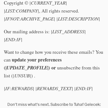
Copyright ©
|CURRENT_YEAR|
|LIST:COMPANY|
, All rights reserved.
|IFNOT:ARCHIVE_PAGE|
|LIST:DESCRIPTION|
Our mailing address is:
|LIST_ADDRESS|
|END:IF|
Want to change how you receive these emails? You
update your preferences
can
(
|UPDATE_PROFILE|
) or
unsubscribe from this
list (
|UNSUB|
) .
|IF:REWARDS|
|REWARDS_TEXT|
|END:IF|
Don't miss what's next. Subscribe to Tuhaf Gelecek: