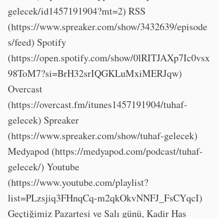
gelecek/id1457191904?mt=2) RSS
(https://www.spreaker.com/show/3432639/episode
s/feed) Spotify
(https://open.spotify.com/show/0lRITJAXp7Ic0vsx
98ToM7?si=BrH32srIQGKLuMxiMERJqw)
Overcast
(https://overcast.fm/itunes1457191904/tuhaf-
gelecek) Spreaker
(https://www.spreaker.com/show/tuhaf-gelecek)
Medyapod (https://medyapod.com/podcast/tuhaf-
gelecek/) Youtube
(https://www.youtube.com/playlist?
list=PLzsjiq3FHnqCq-m2qkOkvNNFJ_FsCYqcI)
Geçtiğimiz Pazartesi ve Salı günü, Kadir Has