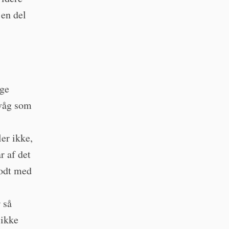
 en del
ige
kvåg som
er ikke,
r af det
godt med
 så
 ikke