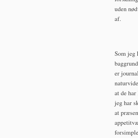
uden nødv
af.
Som jeg l
baggrunde
er journa
naturvide
at de har
jeg har s
at præsen
appetitvæ
forsimple