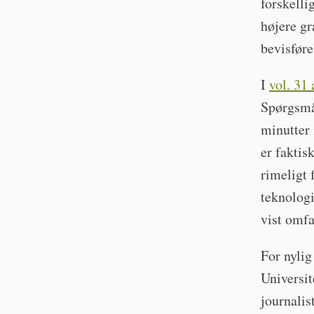
forskelli
højere gr
bevisføre
I
vol. 31
Spørgsmål
minutter
er faktis
rimeligt 
teknologi
vist omf
For nylig
Universit
journalis