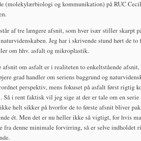
de (molekylærbiologi og kommunikation) på RUC Cecil
en.
står af tre længere afsnit, som hver især stiller skarpt 
 naturvidenskaben. Jeg har i skrivende stund hørt de to f
er om hhv. asfalt og mikroplastik.
e afsnit om asfalt er i realiteten to enkeltstående afsnit,
højere grad handler om seriens baggrund og naturvidensk
ordnet perspektiv, mens fokuset på asfalt først rigtig 
 Så i rent faktisk vil jeg sige at der er tale om en serie 
 ikke helt sikker på hvorfor de to første afsnit bliver pa
de ét. Men det er nu heller ikke så vigtigt, for hvis m
e fra denne minimale forvirring, så er selve indholdet r
nde.