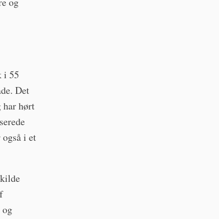
re og
 i 55
de. Det
 har hørt
userede
 også i et
skilde
f
g og