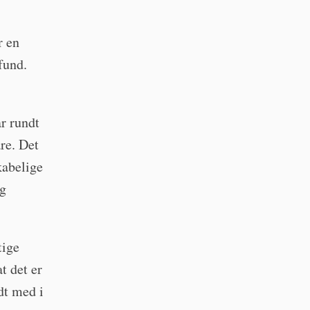
r en
fund.
r rundt
re. Det
kabelige
ng
tige
t det er
idt med i