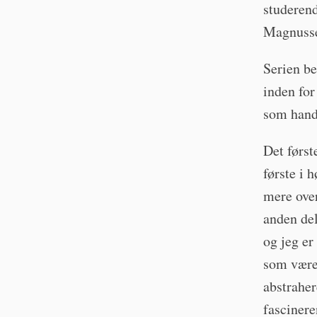
studeren
Magnuss
Serien be
inden for
som handl
Det først
første i 
mere over
anden del.
og jeg er
som væren
abstraher
fascinere