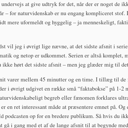
 undervejs at give udtryk for det, når der er noget de ik
tår – for naturvidenskab er nu engang kompliceret stof. 
lidt mere uformeldt og hyggelig – ja menneskeligt, fakti
dst vil jeg i øvrigt lige nævne, at det sidste afsnit i ser
atik og netop er udkommet. Serien er altså komplet, 
 ikke hørt det sidste afsnit – men jeg glæder mig til de
nit varer mellem 45 minutter og en time. I tillæg til de 
 der i øvrigt udgivet en række små “faktabokse” på 1-2 
aturvidenskabeligt begreb eller fænomen forklares ultra
 er en ret interessant måde at præsentere emnet på. Og 
ald podcasten op for en bredere publikum. Så hvis du ik
t gå i gang med et af de lange afsnit til at begynde med,