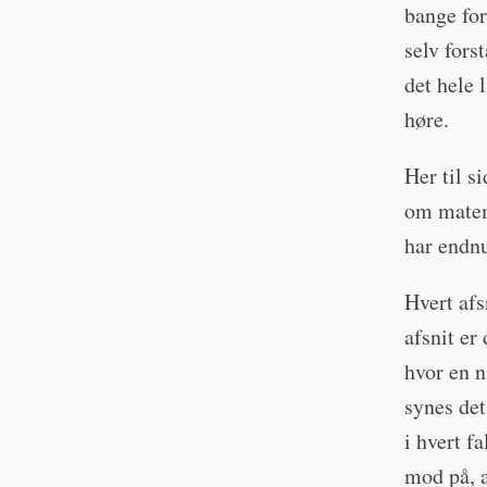
bange for
selv fors
det hele 
høre.
Her til si
om matem
har endnu
Hvert afs
afsnit er
hvor en n
synes det
i hvert f
mod på, a