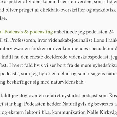
ge aspekter af videnskaben. Især i en verden, som i høje
ad bliver præget af clickbait-overskrifter og anekdotisk
lse.
 af Podcasts & podcasting
anbefalede jeg podcasten 24
 til Professoren, hvor videnskabsjournalist Lone Frank
 interviewer en forsker om vedkommendes specialeområ
k indtil nu den eneste deciderede videnskabspodcast, jeg
fast. I hvert fald hvis vi ser bort fra de mere nyhedsfok
podcasts, som jeg hører en del af og som i sagens natur
ang beskæftiger sig med naturvidenskab.
 faldt jeg dog over en relativt nystartet podcast som Ro
et står bag. Podcasten hedder Naturligvis og beværtes a
t og ekstern lektor i bl.a. kommunikation Nalle Kirkvå