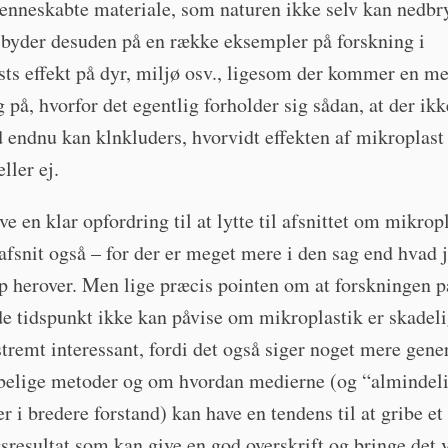
enneskabte materiale, som naturen ikke selv kan nedbr
 byder desuden på en række eksempler på forskning i
ts effekt på dyr, miljø osv., ligesom der kommer en m
g på, hvorfor det egentlig forholder sig sådan, at der ik
 endnu kan klnkluders, hvorvidt effekten af mikroplast
ller ej.
ive en klar opfordring til at lytte til afsnittet om mikrop
afsnit også – for der er meget mere i den sag end hvad 
p herover. Men lige præcis pointen om at forskningen p
 tidspunkt ikke kan påvise om mikroplastik er skadeli
stremt interessant, fordi det også siger noget mere gene
belige metoder og om hvordan medierne (og “almindel
 i bredere forstand) kan have en tendens til at gribe et
sresultat som kan give en god overskrift og bringe det 