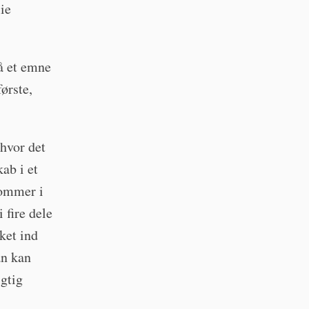
ie
på et emne
ørste,
 hvor det
ab i et
kommer i
i fire dele
kket ind
an kan
igtig