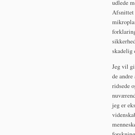
udlede m
Afsnittet
mikroplas
forklarin
sikkerhed
skadelig e
Jeg vil g
de andre 
ridsede o
nuværende
jeg er ek
videnska
mennesker
forskning