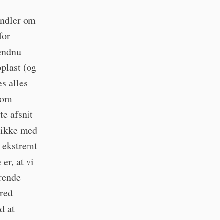
handler om
for
 endnu
oplast (og
es alles
 om
te afsnit
k ikke med
t ekstremt
er, at vi
ærende
bred
d at