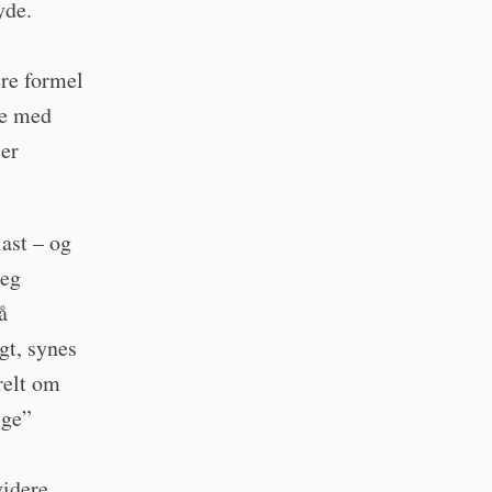
yde.
ere formel
ke med
 er
last – og
jeg
å
gt, synes
relt om
ige”
videre