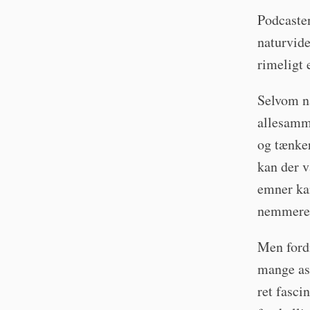
Podcasten
naturvide
rimeligt 
Selvom na
allesamme
og tænker
kan der v
emner kan
nemmere b
Men fordi
mange asp
ret fasci