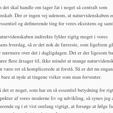
 det skal handle om tager fat i noget så centralt som
nskab. Der er ingen vej udenom, at naturvidenskaben e
essentiel og definerende ting for vores eksistens og sam
turvidenskaben indirekte fylder rigtig meget i vores
ns hverdag, så er det nok de færreste, som ligefrem gå
 nærmere over det i dagligdagen. Det er der ligesom ba
ære flere årsager til, ikke mindst at mange naturvidens
 være ret så komplicerede at forstå. Så er det nu enga
are at nyde at tingene virker som man forventer.
 det er noget, som har en så essentiel betydning for rig
ekter af vores moderne liv og udvikling, så synes jeg a
nerende og i et vist omfang vigtigt, at forsøge at følge l