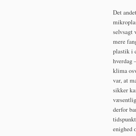
Det andet
mikroplas
selvsagt 
mere fang
plastik i
hverdag 
klima osv
var, at m
sikker ka
væsentlig
derfor ba
tidspunkt
enighed o