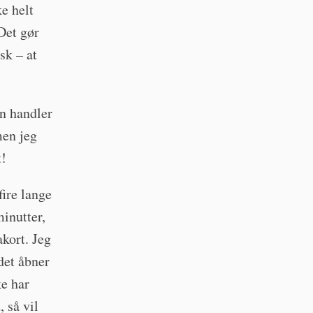
ke helt
Det gør
sk – at
ien handler
men jeg
t!
fire lange
minutter,
kort. Jeg
det åbner
ke har
 så vil