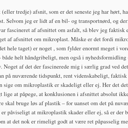
 (eller tredje) afsnit, som er det seneste jeg har hørt, 
t. Selvom jeg er lidt af en bil- og transportnørd, og der
var fascineret af afsnittet om asfalt, så blev jeg faktisk
et af afsnittet om mikroplast. Måske er det fordi mikr
 det hele taget) er noget , som fylder enormt meget i vor
– både helt håndgribeligt, men også i nyhedsformidling
. Noget af det der fascinerede mig i særlig grad ved det
an på nuværende tidspunkt, rent videnskabeligt, faktis
n sige om mikroplastik er skadeligt eller ej. Her det de
t lige at påpege, at konklusionen i afsnittet absolut ikke 
re skal bruge løs af plastik – for uanset om det på nuv
 er påviseligt at mikroplastik skader eller ej, så er der 
m at det nok er rimeligt godt at være ret påpasselig me