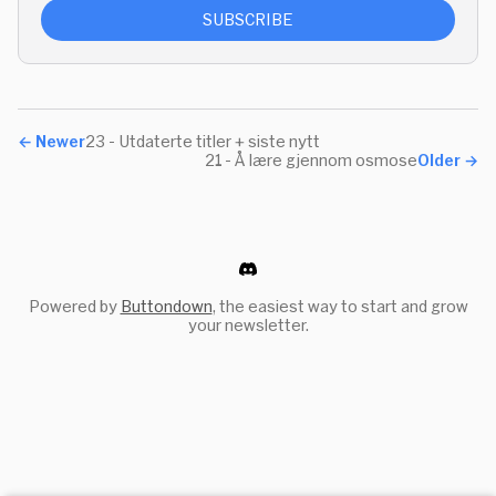
SUBSCRIBE
←
Newer
23 - Utdaterte titler + siste nytt
21 - Å lære gjennom osmose
Older
→
Powered by
Buttondown
, the easiest way to start and grow
your newsletter.