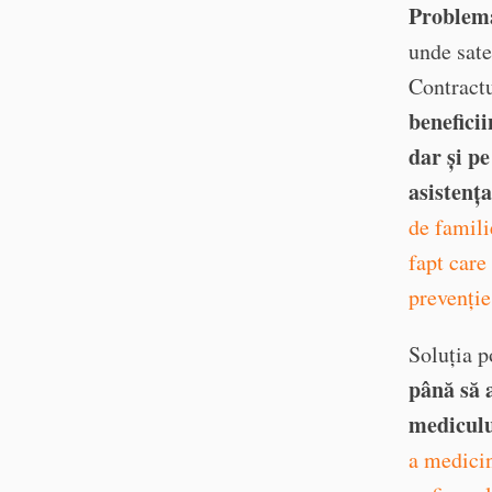
Problema
unde sate
Contractu
beneficii
dar și pe
asistenț
de famili
fapt care
prevenție 
Soluția p
până să 
mediculu
a medicin