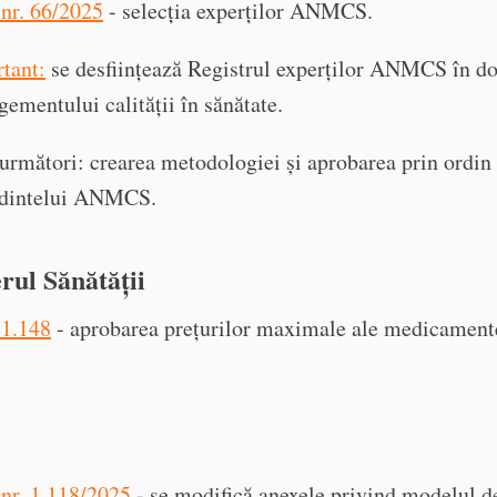
nr. 66/2025
- selecția experților ANMCS.
tant:
se desființează Registrul experților ANMCS în d
ementului calității în sănătate.
 următori: crearea metodologiei și aprobarea prin ordin 
edintelui ANMCS.
rul Sănătății
 1.148
- aprobarea prețurilor maximale ale medicament
nr. 1.118/2025
- se modifică anexele privind modelul d