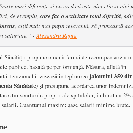
oarte mari diferenţe şi nu cred că este nici etic şi nici
care fac o activitate total diferită, adi
ici, de exemplu,
 intens
, alţii mult mai puţin relevantă, să primească ace
ri salariale.” -
Alexandru Rafila
ul Sănătății propune o nouă formă de recompensare a m
lele publice, bazată pe performanță. Măsura, aflată în
jalonului 359 d
nță decizională, vizează îndeplinirea
enta Sănătate)
și presupune acordarea unor indemniza
are din veniturile proprii ale spitalelor, în limita a 2%
 salarii. Cuantumul maxim: șase salarii minime brute.
me