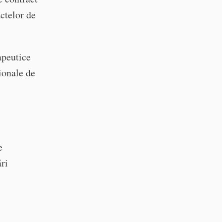
actelor de
apeutice
ionale de
e
ări