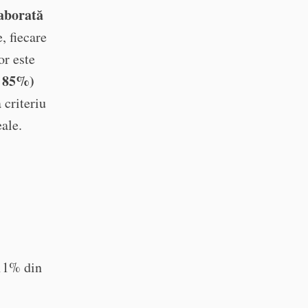
laborată
, fiecare
or este
a 85%)
 criteriu
eale.
-11% din