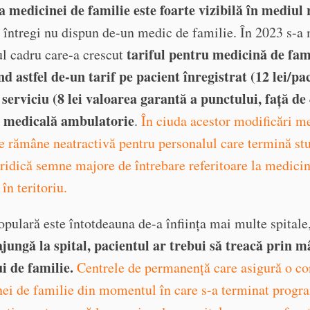
 medicinei de familie este foarte vizibilă în mediul 
 întregi nu dispun de-un medic de familie. În 2023 s-a 
tariful pentru medicină de fami
l cadru care-a crescut
nd astfel de-un tarif pe pacient înregistrat (12 lei/pac
 serviciu (8 lei valoarea garantă a punctului, față de 4
a medicală ambulatorie
.
În ciuda acestor modificări m
e rămâne neatractivă pentru personalul care termină stu
 ridică semne majore de întrebare referitoare la medici
în teritoriu.
opulară este întotdeauna de-a înființa mai multe spitale
ajungă la spital, pacientul ar trebui să treacă prin 
i de familie.
Centrele de permanență care asigură o co
ei de familie din momentul în care s-a terminat progr