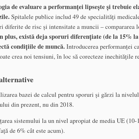
gia de evaluare a performanței lipsește și trebuie e
zile.
Spitalele publice includ 49 de specialități medicale
ri diferite de risc și intensitate a muncii – compararea l
n plus, există deja sporuri diferențiate (de la 15% l
ectă condițiile de muncă.
Introducerea performanței ca
poate crea noi tensiuni, în loc să corecteze inechitățile r
 alternative
lizarea bazei de calcul pentru sporuri și gărzi la nivelul
iului din prezent, nu din 2018.
țarea sistemului la un nivel apropiat de media UE (10
față de 6% cât este acum).