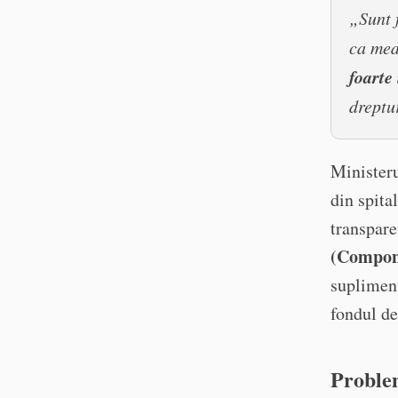
„Sunt f
ca med
foarte
dreptu
Minister
din spita
transpare
(Compon
supliment
fondul de
Proble