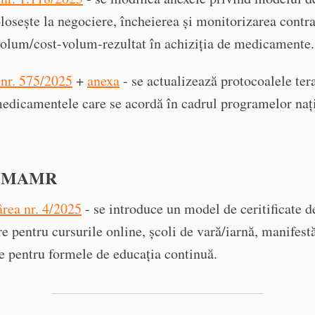
olosește la negociere, încheierea și monitorizarea contr
volum/cost-volum-rezultat în achiziția de medicamente.
 nr. 575/2025
+
anexa
- se actualizează protocoalele ter
edicamentele care se acordă în cadrul programelor naț
GMAMR
rea nr. 4/2025
- se introduce un model de ceritificate d
re pentru cursurile online, școli de vară/iarnă, manifest
ice pentru formele de educația continuă.