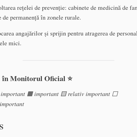
ltarea rețelei de prevenție: cabinete de medicină de fam
e de permanență în zonele rurale.
carea angajărilor și sprijin pentru atragerea de persona
lele mici.
 în Monitorul Oficial ⭐️
 important 🟧 important 🟨 relativ important ⬜️
eimportant
S