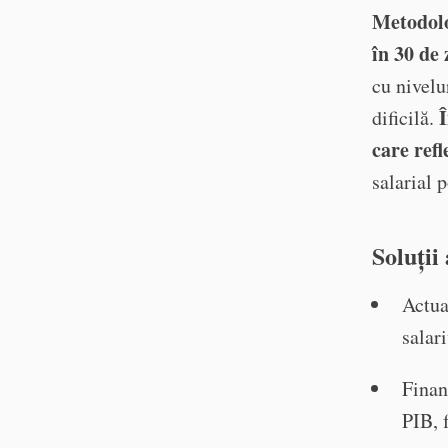
Metodolo
în 30 de 
cu nivelu
Î
dificilă.
care refl
salarial 
Soluții
Actua
salar
Finan
PIB, 