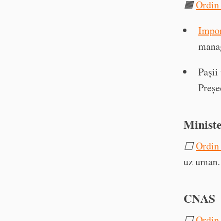
🟧
Ordin 
Impor
manag
Pașii
Preș
Ministe
⬜️
Ordin
uz uman.
CNAS
⬜️
Ordin 