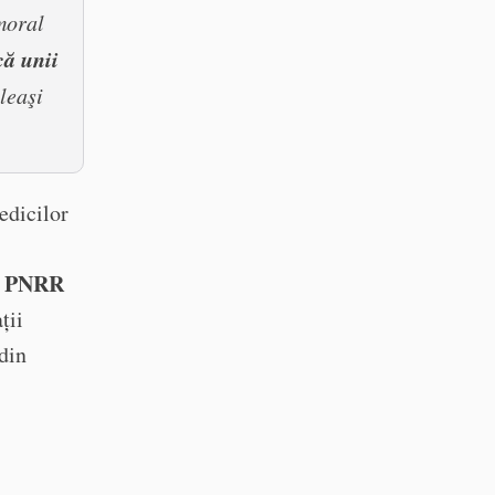
 moral
că unii
leaşi
edicilor
in PNRR
ții
 din