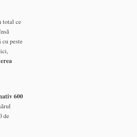
 total ce
însă
ă cu peste
ici,
terea
mativ 600
ărul
0 de