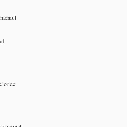
omeniul
al
elor de
e contract