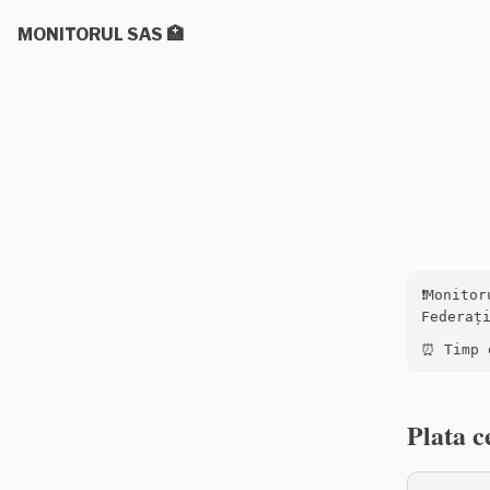
MONITORUL SAS 🏥
❗️Monito
Federați
⏰ Timp 
Plata c