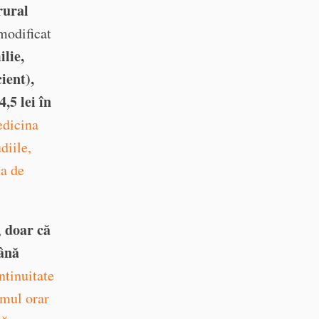
rural
modificat
lie,
ient),
,5 lei în
edicina
diile,
na de
doar că
,
mână
ntinuitate
amul orar