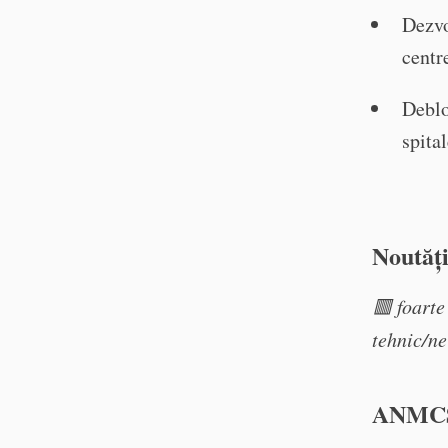
Dezvo
centr
Deblo
spita
Noutăți
🟥 foarte
tehnic/n
ANMC