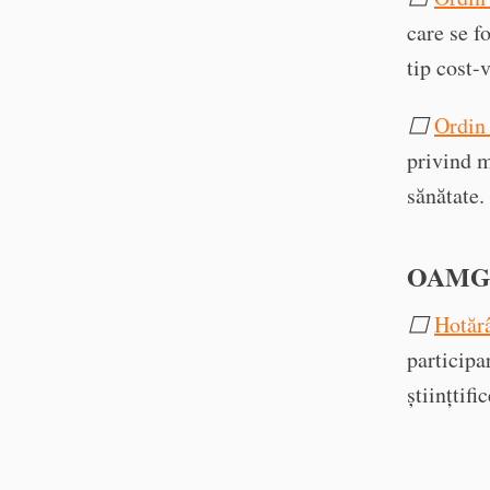
care se f
tip cost-
⬜️
Ordin
privind m
sănătate.
OAM
⬜️
Hotărâ
participa
științtif