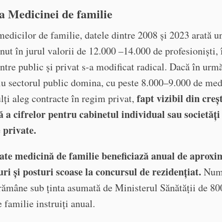
a Medicinei de familie
medicilor de familie, datele dintre 2008 și 2023 arată un
nut în jurul valorii de 12.000 –14.000 de profesioniști, 
între public și privat s-a modificat radical. Dacă în urm
u sectorul public domina, cu peste 8.000–9.000 de med
fapt vizibil din creș
lți aleg contracte în regim privat,
 a cifrelor pentru cabinetul individual sau societăți
 private.
tate medicină de familie beneficiază anual de aproxi
uri și posturi scoase la concursul de rezidențiat.
Num
rămâne sub ținta asumată de Ministerul Sănătății de 80
 familie instruiți anual.