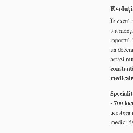
Evoluți
În cazul 
s-a menți
raportul 
un deceni
astăzi mu
constantă
medicale
Speciali
- 700 loc
acestora 
medici de