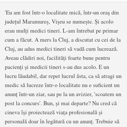
'Eu am fost într-o localitate mică, într-un oraș din
județul Maramureș, Vișeu se numește. Și acolo
erau mulți medici tineri. L-am întrebat pe primar
cum a făcut. A mers la Cluj, a discutat cu cei de la
Cluj, au adus medici tineri să vadă cum lucrează.
Aveau clădiri noi, facilități foarte bune pentru
pacienți și medicii tineri s-au dus acolo. E un
lucru lăudabil, dar repet lucrul ăsta, ca să atragi un
medic să lucreze într-o localitate nu e suficient un
anunț într-un ziar, sau pe la un avizier, 'scoatem un
post la concurs'. Bun, și mai departe? Nu cred că
cineva își proiectează viața profesională și
personală doar în legătură cu un anunț. Trebuie să