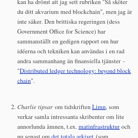
kan ha drömt att jag sett rubriken "Så sköter
du ditt akvarium med blockchain", men jag är
inte säker. Den brittiska regeringen (dess
Government Office for Science) har
sammanställt en gedigen rapport om hur
idéerna och tekniken kan användas i en rad
andra sammanhang än finansiella tjänster -
"
Distributed ledger technology: beyond block
chain
".
Charlie tipsar
om tidskriften
Limn
, som
verkar samla intressanta skribenter om lite
annorlunda ämnen, t.ex.
matinfrastruktur
och
nu senast om
det totala arkivet
(som