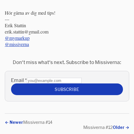
Hör gärna av dig med tips!
---
Erik Stattin
erik.stattin@gmail.com
@mymarkup
@missiverna
Don't miss what's next. Subscribe to Missiverna:
Email
*
SUBSCRIBE
←
Newer
Missiverna #14
Missiverna #12
Older
→