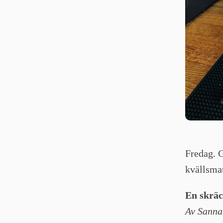
Fredag. G
kvällsmat
En skräc
Av Sanna