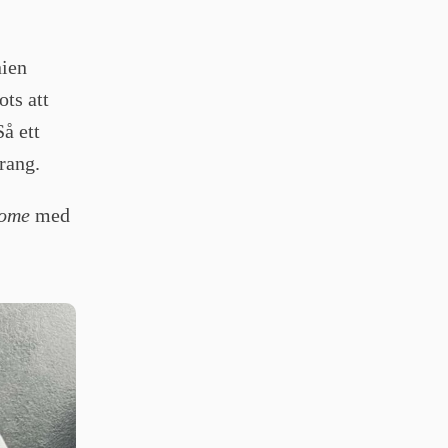
nien
ots att
å ett
rang.
some
med