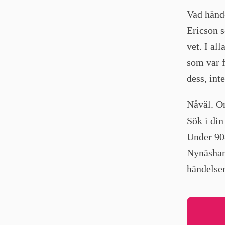
Vad händ
Ericson 
vet. I all
som var 
dess, inte
Nåväl. O
Sök i din
Under 90-
Nynäsham
händelse