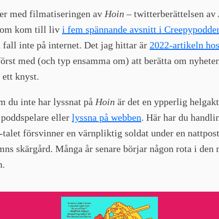
er med filmatiseringen av
Hoin
– twitterberättelsen av
som kom till liv
i fem spännande avsnitt i Creepypodde
a fall inte på internet. Det jag hittar är
2022-artikeln hos
först med (och typ ensamma om) att berätta om nyhete
 ett knyst.
m du inte har lyssnat på
Hoin
är det en ypperlig helgakt
 poddspelare eller
lyssna på webben
. Här har du handli
talet försvinner en värnpliktig soldat under en nattpost
ns skärgård. Många år senare börjar någon rota i den 
n.