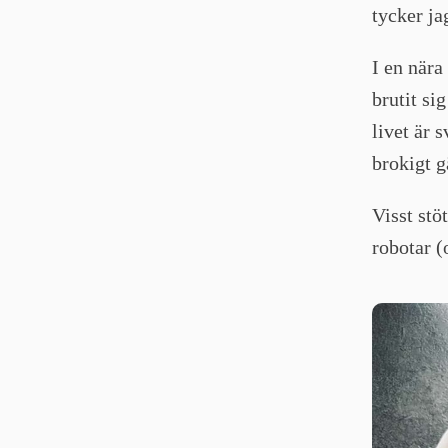
tycker ja
I en nära
brutit si
livet är 
brokigt g
Visst stö
robotar (