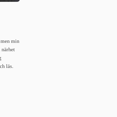
a, men min
n närhet
g
ch läs.