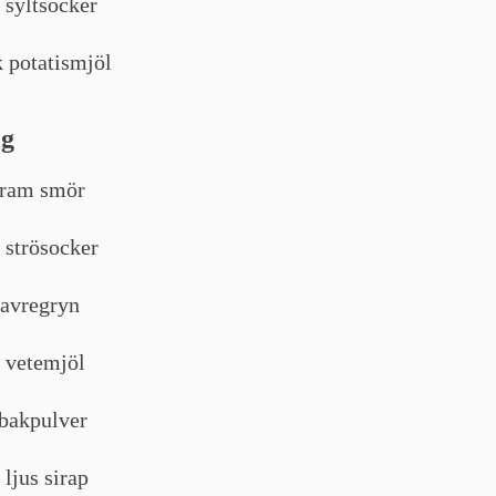
l syltsocker
 potatismjöl
eg
gram smör
l strösocker
havregryn
l vetemjöl
 bakpulver
 ljus sirap