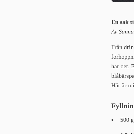
En sak t
Av Sanna
Från drin
förhoppni
har det. 
blåbärspa
Här är mi
Fyllnin
500 g