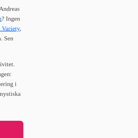
 Andreas
n
? Ingen
 Variety
,
n. Sen
ivitet.
ngen:
ering i
mystiska