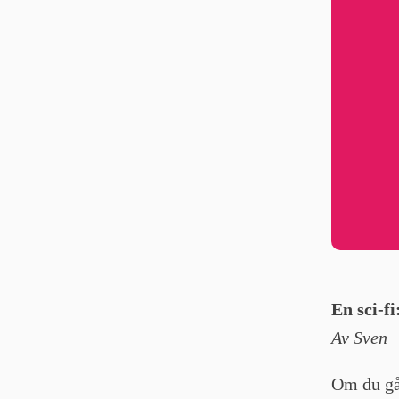
En sci-f
Av Sven
Om du går