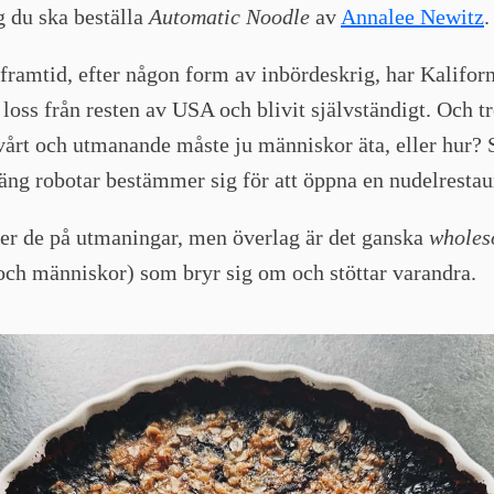
g du ska beställa
Automatic Noodle
av
Annalee Newitz
.
 framtid, efter någon form av inbördeskrig, har Kalifor
g loss från resten av USA och blivit självständigt. Och tr
svårt och utmanande måste ju människor äta, eller hur? S
äng robotar bestämmer sig för att öppna en nudelrestau
ter de på utmaningar, men överlag är det ganska
whole
och människor) som bryr sig om och stöttar varandra.