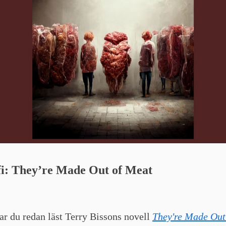
fi:
They’re Made Out of Meat
r du redan läst Terry Bissons novell
They're Made Out