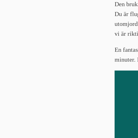
Den bruka
Du är fl
utomjordi
vi är rikt
En fantas
minuter. 