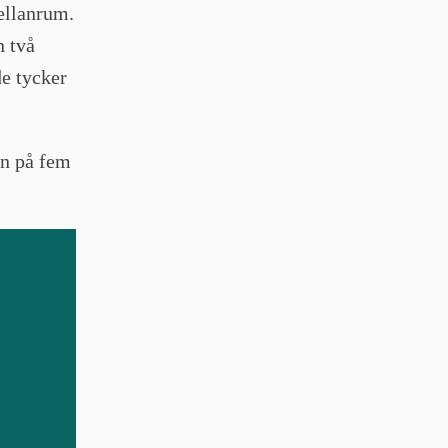
ellanrum.
n två
de tycker
en på fem