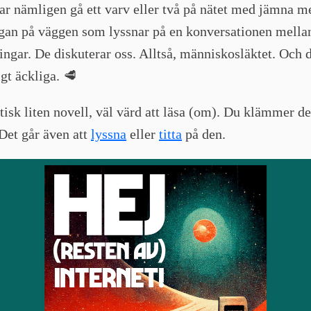
r nämligen gå ett varv eller två på nätet med jämna m
ugan på väggen som lyssnar på en konversationen mella
ngar. De diskuterar oss. Alltså, människosläktet. Och 
igt äckliga. 🥩
tisk liten novell, väl värd att läsa (om). Du klämmer d
Det går även att
lyssna
eller
titta
på den.