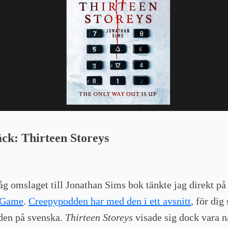
äck:
Thirteen Storeys
åg omslaget till Jonathan Sims bok tänkte jag direkt p
 Game
.
Creepypodden har med den i ett avsnitt
, för dig
den på svenska.
Thirteen Storeys
visade sig dock vara n