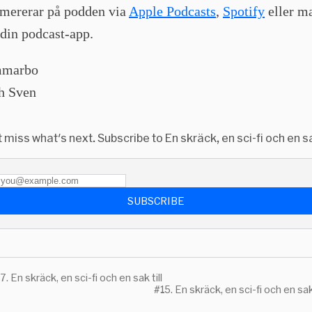
mererar på podden via
Apple Podcasts
,
Spotify
eller ma
 din podcast-app.
mmarbo
h Sven
 miss what's next. Subscribe to En skräck, en sci-fi och en sak
SUBSCRIBE
7. En skräck, en sci-fi och en sak till
#15. En skräck, en sci-fi och en sak 