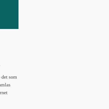
.
– det som
samlas
rnet