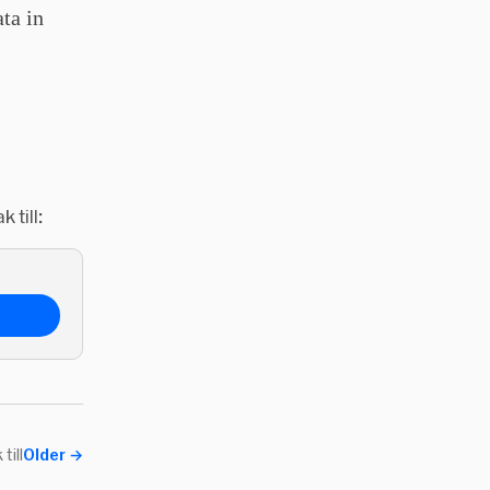
ta in
 till:
till
Older
→