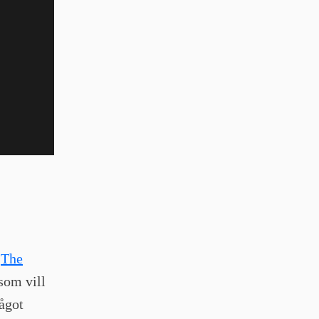
å
The
 som vill
ågot