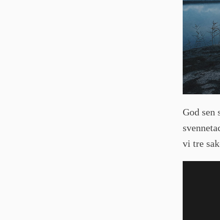
God sen s
svenneta
vi tre sa