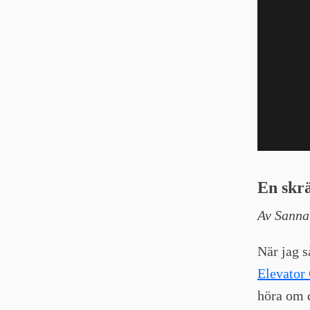
En skr
Av Sanna
När jag s
Elevator
höra om 