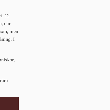
t. 12
n, där
onom, men
åning. I
nniskor,
rära