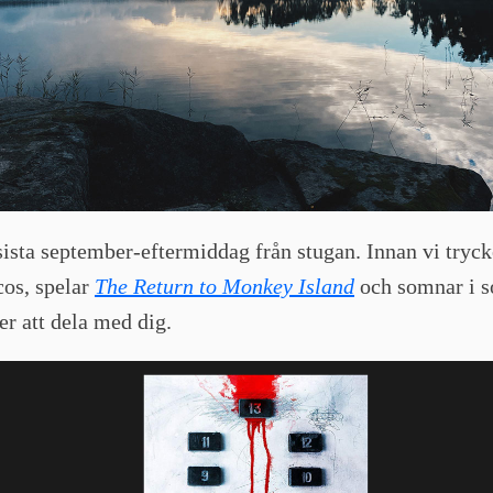
ista september-eftermiddag från stugan. Innan vi trycke
cos, spelar
The Return to Monkey Island
och somnar i s
ker att dela med dig.