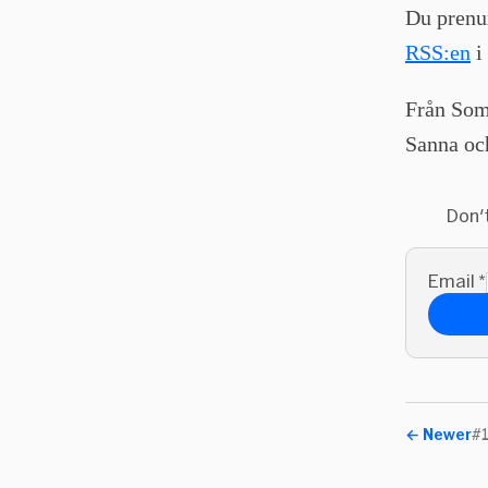
Du prenu
RSS:en
i
Från So
Sanna oc
Don't
Email
*
←
Newer
#1