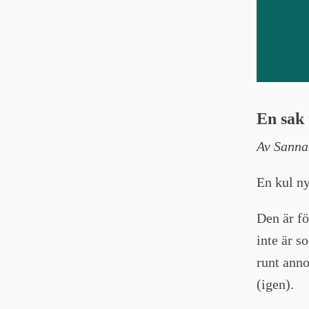
En sak 
Av Sanna
En kul ny
Den är fö
inte är s
runt anno
(igen).