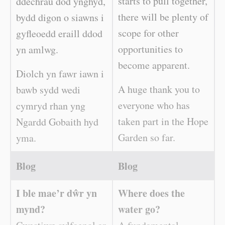
starts to pull together,
ddechrau dod ynghyd,
there will be plenty of
bydd digon o siawns i
scope for other
gyfleoedd eraill ddod
opportunities to
yn amlwg.
become apparent.
Diolch yn fawr iawn i
A huge thank you to
bawb sydd wedi
everyone who has
cymryd rhan yng
taken part in the Hope
Ngardd Gobaith hyd
Garden so far.
yma.
Blog
Blog
I ble mae’r dŵr yn
Where does the
mynd?
water go?