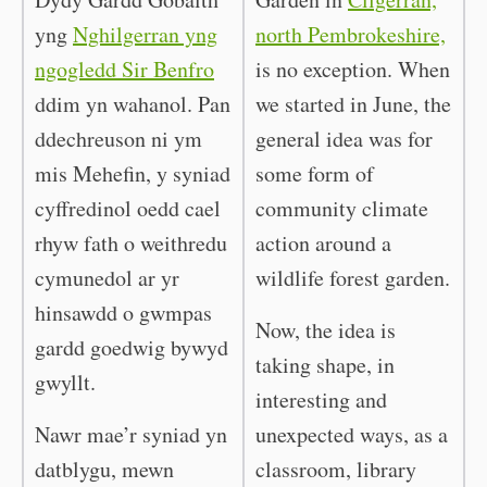
yng
Nghilgerran yng
north Pembrokeshire,
ngogledd Sir Benfro
is no exception. When
ddim yn wahanol. Pan
we started in June, the
ddechreuson ni ym
general idea was for
mis Mehefin, y syniad
some form of
cyffredinol oedd cael
community climate
rhyw fath o weithredu
action around a
cymunedol ar yr
wildlife forest garden.
hinsawdd o gwmpas
Now, the idea is
gardd goedwig bywyd
taking shape, in
gwyllt.
interesting and
Nawr mae’r syniad yn
unexpected ways, as a
datblygu, mewn
classroom, library