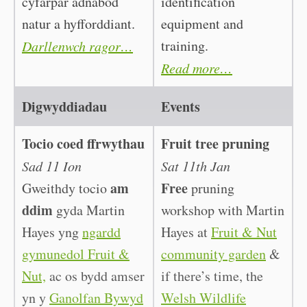
cyfarpar adnabod
identification
natur a hyfforddiant.
equipment and
training.
Darllenwch ragor…
Read more…
Digwyddiadau
Events
Tocio coed ffrwythau
Fruit tree pruning
Sad 11 Ion
Sat 11th Jan
am
Free
Gweithdy tocio
pruning
ddim
gyda Martin
workshop with Martin
Hayes yng
ngardd
Hayes at
Fruit & Nut
gymunedol Fruit &
community garden
&
Nut,
ac os bydd amser
if there’s time, the
yn y
Ganolfan Bywyd
Welsh Wildlife