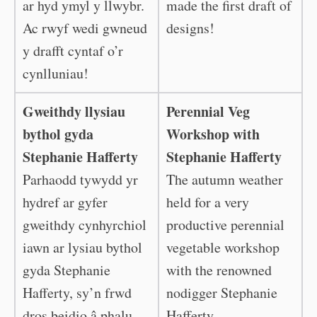
ar hyd ymyl y llwybr.
made the first draft of
Ac rwyf wedi gwneud
designs!
y drafft cyntaf o’r
cynlluniau!
Gweithdy llysiau
Perennial Veg
bythol gyda
Workshop with
Stephanie Hafferty
Stephanie Hafferty
Parhaodd tywydd yr
The autumn weather
hydref ar gyfer
held for a very
gweithdy cynhyrchiol
productive perennial
iawn ar lysiau bythol
vegetable workshop
gyda Stephanie
with the renowned
Hafferty, sy’n frwd
nodigger Stephanie
dros beidio â phalu.
Hafferty.