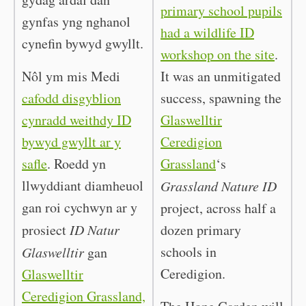
primary school pupils
gynfas yng nghanol
had a wildlife ID
cynefin bywyd gwyllt.
workshop on the site
.
Nôl ym mis Medi
It was an unmitigated
cafodd disgyblion
success, spawning the
cynradd weithdy ID
Glaswelltir
bywyd gwyllt ar y
Ceredigion
safle
. Roedd yn
Grassland
‘s
llwyddiant diamheuol
Grassland Nature ID
gan roi cychwyn ar y
project, across half a
prosiect
ID Natur
dozen primary
schools in
Glaswelltir
gan
Ceredigion.
Glaswelltir
Ceredigion Grassland,