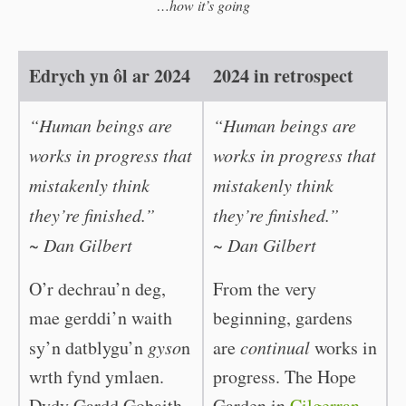
…how it’s going
Edrych yn ôl ar 2024
2024 in retrospect
“Human beings are
“Human beings are
works in progress that
works in progress that
mistakenly think
mistakenly think
they’re finished.”
they’re finished.”
~ Dan Gilbert
~ Dan Gilbert
O’r dechrau’n deg,
From the very
mae gerddi’n waith
beginning, gardens
sy’n datblygu’n
gyso
n
are
continual
works in
wrth fynd ymlaen.
progress. The Hope
Dydy Gardd Gobaith
Garden in
Cilgerran,