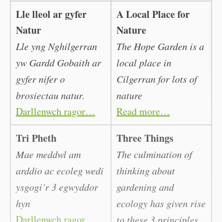
Lle lleol ar gyfer
A Local Place for
Natur
Nature
Lle yng Nghilgerran
The Hope Garden is a
yw Gardd Gobaith ar
local place in
gyfer nifer o
Cilgerran for lots of
brosiectau natur.
nature
Darllenwch ragor…
Read more…
Tri Pheth
Three Things
Mae meddwl am
The culmination of
arddio ac ecoleg wedi
thinking about
ysgogi’r 3 egwyddor
gardening and
hyn
ecology has given rise
Darllenwch ragor
to these 3 principles