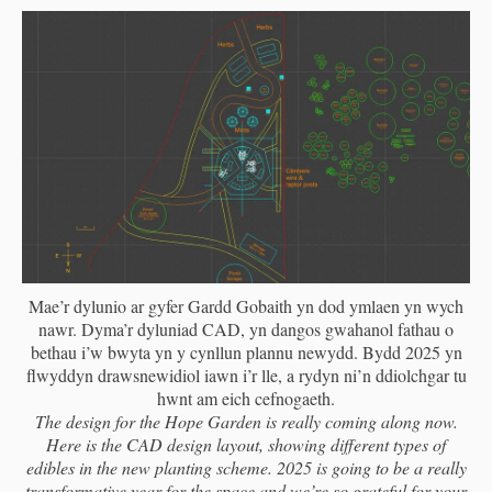
Mae’r dylunio ar gyfer Gardd Gobaith yn dod ymlaen yn wych
nawr. Dyma’r dyluniad CAD, yn dangos gwahanol fathau o
bethau i’w bwyta yn y cynllun plannu newydd. Bydd 2025 yn
flwyddyn drawsnewidiol iawn i’r lle, a rydyn ni’n ddiolchgar tu
hwnt am eich cefnogaeth.
The design for the Hope Garden is really coming along now.
Here is the CAD design layout, showing different types of
edibles in the new planting scheme. 2025 is going to be a really
transformative year for the space and we’re so grateful for your