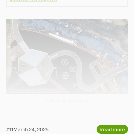
Y llwybrau gorffenedig
The finished paths
#11
March 24, 2025
Read more