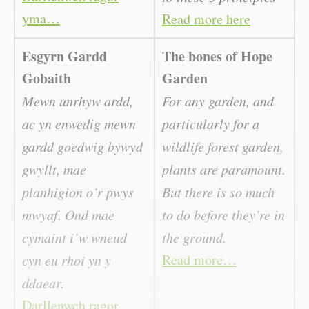
yma…
Read more here
Esgyrn Gardd
The bones of Hope
Gobaith
Garden
Mewn unrhyw ardd,
For any garden, and
ac yn enwedig mewn
particularly for a
gardd goedwig bywyd
wildlife forest garden,
gwyllt, mae
plants are paramount.
planhigion o’r pwys
But there is so much
mwyaf. Ond mae
to do before they’re in
cymaint i’w wneud
the ground.
Read more…
cyn eu rhoi yn y
ddaear.
Darllenwch
ragor
…