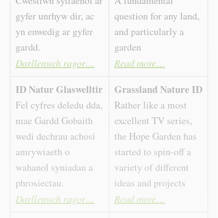
Cwestiwn sylfaenol ar
A fundamental
gyfer unrhyw dir, ac
question for any land,
yn enwedig ar gyfer
and particularly a
gardd.
garden
Darllenwch ragor…
Read more…
ID Natur Glaswelltir
Grassland Nature ID
Fel cyfres deledu dda,
Rather like a most
mae Gardd Gobaith
excellent TV series,
wedi dechrau achosi
the Hope Garden has
amrywiaeth o
started to spin-off a
wahanol syniadau a
variety of different
phrosiectau.
ideas and projects
Darllenwch ragor…
Read more…