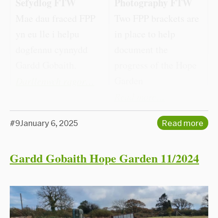
Sefydlog FTW
Photography FTW
Mae dau fraced FPP
Two FPP brackets are
yn eu lle i helpu
in place to help
dogfennu cynnydd
document the
Gardd Gobaith.
progress of the Hope
Garden
Darllenwch ragor…
Read more…
#9
January 6, 2025
Read more
Gardd Gobaith Hope Garden 11/2024