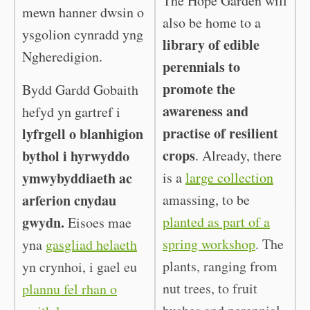
The Hope Garden will
mewn hanner dwsin o
also be home to a
ysgolion cynradd yng
library of edible
Ngheredigion.
perennials to
promote the
Bydd Gardd Gobaith
awareness and
hefyd yn gartref i
practise of resilient
lyfrgell o blanhigion
crops
bythol i hyrwyddo
. Already, there
ymwybyddiaeth ac
is a
large collection
arferion cnydau
amassing, to be
gwydn.
planted as part of a
Eisoes mae
spring workshop
. The
yna
gasgliad helaeth
plants, ranging from
yn crynhoi, i gael eu
nut trees, to fruit
plannu fel rhan o