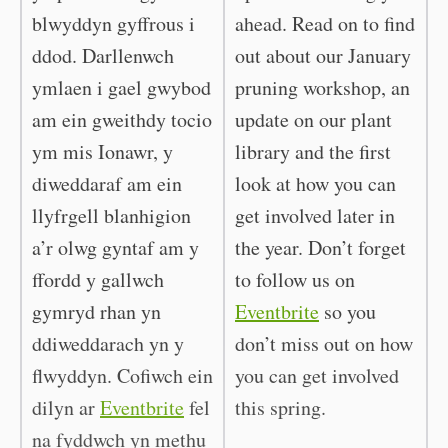
blwyddyn gyffrous i
ahead. Read on to find
ddod. Darllenwch
out about our January
ymlaen i gael gwybod
pruning workshop, an
am ein gweithdy tocio
update on our plant
ym mis Ionawr, y
library and the first
diweddaraf am ein
look at how you can
llyfrgell blanhigion
get involved later in
a’r olwg gyntaf am y
the year. Don’t forget
ffordd y gallwch
to follow us on
gymryd rhan yn
Eventbrite
so you
ddiweddarach yn y
don’t miss out on how
flwyddyn. Cofiwch ein
you can get involved
dilyn ar
Eventbrite
fel
this spring.
na fyddwch yn methu