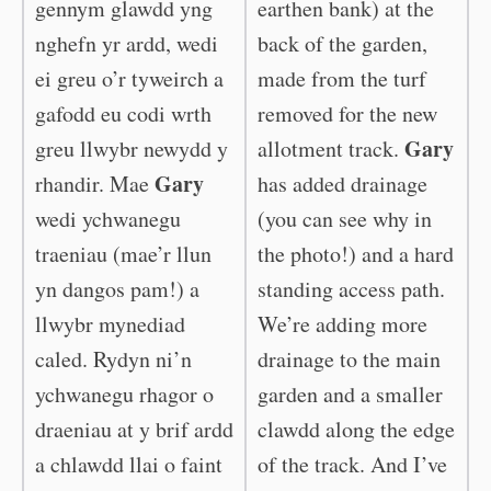
gennym glawdd yng
earthen bank) at the
nghefn yr ardd, wedi
back of the garden,
ei greu o’r tyweirch a
made from the turf
gafodd eu codi wrth
removed for the new
Gary
greu llwybr newydd y
allotment track.
Gary
rhandir. Mae
has added drainage
wedi ychwanegu
(you can see why in
traeniau (mae’r llun
the photo!) and a hard
yn dangos pam!) a
standing access path.
llwybr mynediad
We’re adding more
caled. Rydyn ni’n
drainage to the main
ychwanegu rhagor o
garden and a smaller
draeniau at y brif ardd
clawdd along the edge
a chlawdd llai o faint
of the track. And I’ve