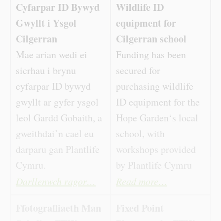
Cyfarpar ID Bywyd
Wildlife ID
Gwyllt i Ysgol
equipment for
Cilgerran
Cilgerran school
Mae arian wedi ei
Funding has been
sicrhau i brynu
secured for
cyfarpar ID bywyd
purchasing wildlife
gwyllt ar gyfer ysgol
ID equipment for the
leol Gardd Gobaith, a
Hope Garden‘s local
gweithdai’n cael eu
school, with
darparu gan Plantlife
workshops provided
Cymru.
by Plantlife Cymru
Darllenwch ragor…
Read more…
Ffotograffiaeth Man
Fixed Point