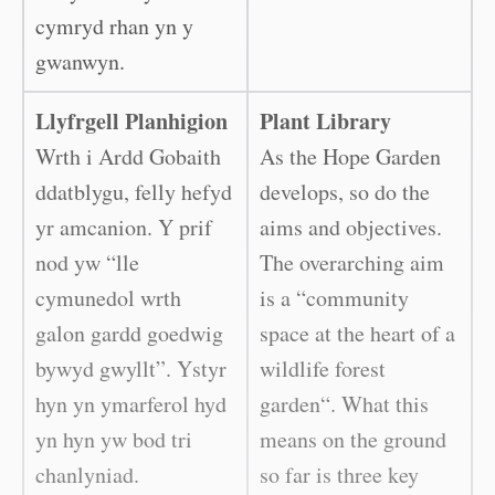
cymryd rhan yn y
gwanwyn.
Llyfrgell Planhigion
Plant Library
Wrth i Ardd Gobaith
As the Hope Garden
ddatblygu, felly hefyd
develops, so do the
yr amcanion. Y prif
aims and objectives.
nod yw “lle
The overarching aim
cymunedol wrth
is a “community
galon gardd goedwig
space at the heart of a
bywyd gwyllt”. Ystyr
wildlife forest
hyn yn ymarferol hyd
garden“. What this
yn hyn yw bod tri
means on the ground
chanlyniad.
so far is three key