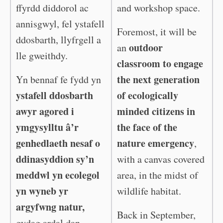
ffyrdd diddorol ac
and workshop space.
annisgwyl, fel ystafell
Foremost, it will be
ddosbarth, llyfrgell a
outdoor
an
lle gweithdy.
classroom to engage
the next generation
Yn bennaf fe fydd yn
ystafell ddosbarth
of ecologically
awyr agored i
minded citizens in
ymgysylltu â’r
the face of the
genhedlaeth nesaf o
nature emergency
,
ddinasyddion sy’n
with a canvas covered
meddwl yn ecolegol
area, in the midst of
yn wyneb yr
wildlife habitat.
argyfwng natur,
Back in September,
gydag ardal dan