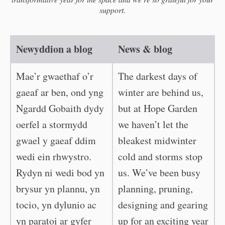
support.
Newyddion a blog
News & blog
Mae’r gwaethaf o’r
The darkest days of
gaeaf ar ben, ond yng
winter are behind us,
Ngardd Gobaith dydy
but at Hope Garden
oerfel a stormydd
we haven’t let the
gwael y gaeaf ddim
bleakest midwinter
wedi ein rhwystro.
cold and storms stop
Rydyn ni wedi bod yn
us. We’ve been busy
brysur yn plannu, yn
planning, pruning,
tocio, yn dylunio ac
designing and gearing
yn paratoi ar gyfer
up for an exciting year