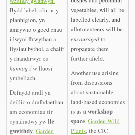
bushes and perennial
weithdy gwanwyn.
vegetables, will all be
Bydd labeli clir ar y
labelled clearly, and
planhigion, yn
allotmenteers will be
amrywio o goed cnau
i lwyni ffrwythau a
encouraged
to
llysiau bythol, a chaiff
propagate them
y rhandirwyr eu
further afield.
hannog
i’w lluosi
Another use arising
ymhellach.
from discussions
about sustainable
Defnydd arall yn
land-based economies
deillio o drafodaethau
a workshop
is as
am economiau tir
space
lle
.
Garden Wild
cynaliadwy yw
gweithdy
Plants
, the CIC
.
Garden