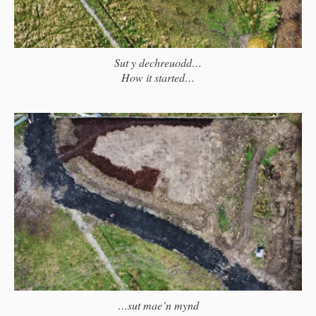
Sut y dechreuodd…
How it started…
…sut mae’n mynd