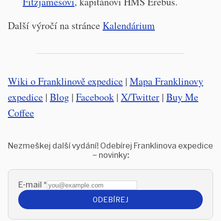
Fitzjamesovi
, kapitánovi HMS Erebus.
Další výročí na stránce
Kalendárium
Wiki o Franklinově expedice
|
Mapa Franklinovy
expedice
|
Blog
|
Facebook
|
X/Twitter
|
Buy Me
Coffee
Nezmeškej další vydání! Odebírej Franklinova expedice
– novinky:
E-mail
*
ODEBÍREJ