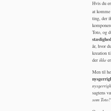
Hvis du er
at komme
ting, der 
komponeret
Toto, og d
stædighe
år, hvor d
kreation t
der
ikke
er
Men til he
nysgerrig
nysgerrigh
sagtens væ
som Toto? 