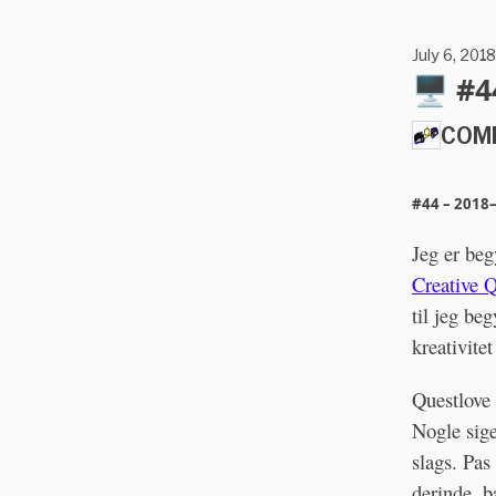
July 6, 2018
🖥 #4
COM
#44 – 2018–
Jeg er beg
Creative 
til jeg be
kreativite
Questlove 
Nogle sig
slags. Pas
derinde, b