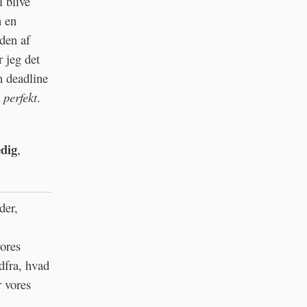
 blive
n en
yden af
 jeg det
n deadline
t
perfekt
.
dig
,
der,
vores
udfra, hvad
r vores