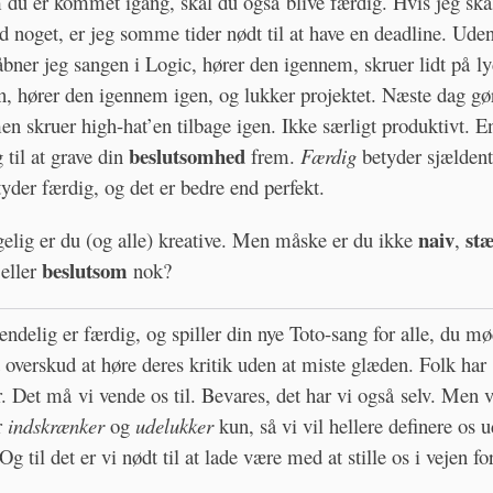
du er kommet igang, skal du også blive færdig. Hvis jeg skal
 noget, er jeg somme tider nødt til at have en deadline. Ude
åbner jeg sangen i Logic, hører den igennem, skruer lidt på l
n, hører den igennem igen, og lukker projektet. Næste dag gør
 skruer high-hat’en tilbage igen. Ikke særligt produktivt. E
beslutsomhed
 til at grave din
frem.
Færdig
betyder sjælden
yder færdig, og det er bedre end perfekt.
naiv
stæ
gelig er du (og alle) kreative. Men måske er du ikke
,
beslutsom
eller
nok?
endelig er færdig, og spiller din nye Toto-sang for alle, du mø
 overskud at høre deres kritik uden at miste glæden. Folk har
. Det må vi vende os til. Bevares, det har vi også selv. Men 
r
indskrænker
og
udelukker
kun, så vi vil hellere definere os 
Og til det er vi nødt til at lade være med at stille os i vejen fo
.