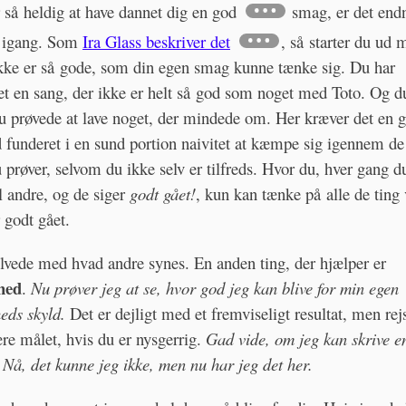
 så heldig at have dannet dig en god
smag, er det end
 igang. Som
Ira Glass beskriver det
, så starter du ud 
ikke er så gode, som din egen smag kunne tænke sig. Du har
 en sang, der ikke er helt så god som noget med Toto. Og du
u prøvede at lave noget, der mindede om. Her kræver det en 
d
funderet i en sund portion naivitet at kæmpe sig igennem de
u prøver, selvom du ikke selv er tilfreds. Hvor du, hver gang d
il andre, og de siger
godt gået!
, kun kan tænke på alle de ting 
 godt gået.
lvede med hvad andre synes. En anden ting, der hjælper er
hed
.
Nu prøver jeg at se, hvor god jeg kan blive for min egen
eds skyld.
Det er dejligt med et fremviseligt resultat, men re
re målet, hvis du er nysgerrig.
Gad vide, om jeg kan skrive e
Nå, det kunne jeg ikke, men nu har jeg det her.