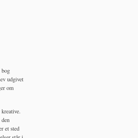
e bog
lev udgivet
øger om
 kreative.
r den
er et sted
lser står i