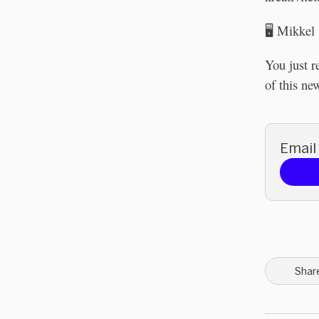
🖥 Mikkel
You just 
of this new
Email
Shar