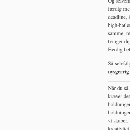
Og selvom 
færdig med
deadline, 
high-hat’e
samme, men
tvinger dig
Færdig bet
Så selvføl
nysgerrig
Når du så 
kræver det
holdninger
holdninge
vi skaber. 
kreativitet