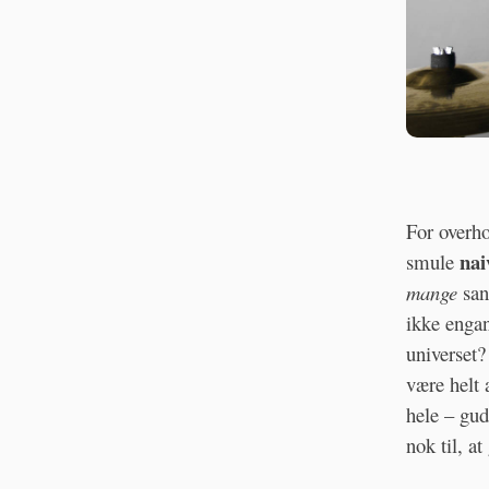
For overho
nai
smule
mange
san
ikke eng
universet?
være helt 
hele – gud
nok til, at