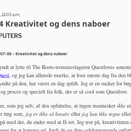
, 11:03 a.m.
4 Kreativitet og dens naboer
PUTERS
07–06 – Kreativitet og dens naboer
yndt at lytte til The Roots-trommeslageren Questloves senest
Quest
, og jeg kan allerede mærke, at hver eneste dag fra den b
gyndte på den, har været en dag spildt. Jeg er en sucker for b
t og proces og specielt fra folk, der er så cool som Questlove.
er, som jeg selv, af den opfattelse, at ingen mennesker
ikke
er
er ting som,
jeg er ikke så kreativ
eller
jeg kan ikke tegne
elle
 på med det, du ender med at få ret. Jeg tror på, kreativiteten 
ange for at komme ud, fordi du og dine selvhæmmende opfatte