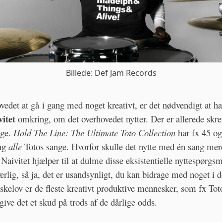
Billede: Def Jam Records
vedet at gå i gang med noget kreativt, er det nødvendigt at h
vitet
omkring, om det overhovedet nytter. Der er allerede skr
ge.
Hold The Line: The Ultimate Toto Collection
har fx 45 og
ang
alle
Totos sange. Hvorfor skulle det nytte med én sang mer
 Naivitet hjælper til at dulme disse eksistentielle nyttespørgsm
ærlig, så ja, det er usandsynligt, du kan bidrage med noget i d
skelov er de fleste kreativt produktive mennesker, som fx Tot
 give det et skud på trods af de dårlige odds.