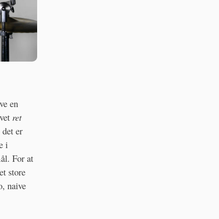
ave en
evet
ret
 det er
e i
ål. For at
et store
o, naive