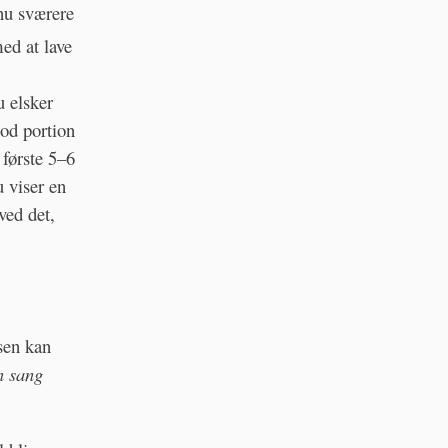
nu sværere
med at lave
 elsker
god portion
 første 5–6
u viser en
ved det,
jsen kan
n sang